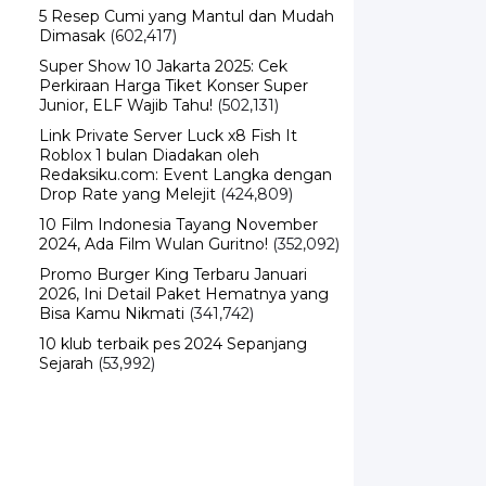
5 Resep Cumi yang Mantul dan Mudah
Dimasak
(602,417)
Super Show 10 Jakarta 2025: Cek
Perkiraan Harga Tiket Konser Super
Junior, ELF Wajib Tahu!
(502,131)
Link Private Server Luck x8 Fish It
Roblox 1 bulan Diadakan oleh
Redaksiku.com: Event Langka dengan
Drop Rate yang Melejit
(424,809)
10 Film Indonesia Tayang November
2024, Ada Film Wulan Guritno!
(352,092)
Promo Burger King Terbaru Januari
2026, Ini Detail Paket Hematnya yang
Bisa Kamu Nikmati
(341,742)
10 klub terbaik pes 2024 Sepanjang
Sejarah
(53,992)