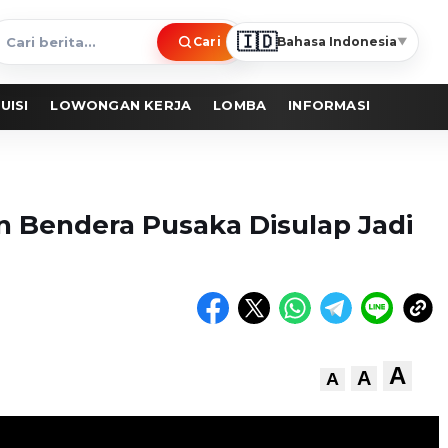
🇮🇩
Cari
Bahasa Indonesia
▼
ari
erita
UISI
LOWONGAN KERJA
LOMBA
INFORMASI
n Bendera Pusaka Disulap Jadi
A
A
A