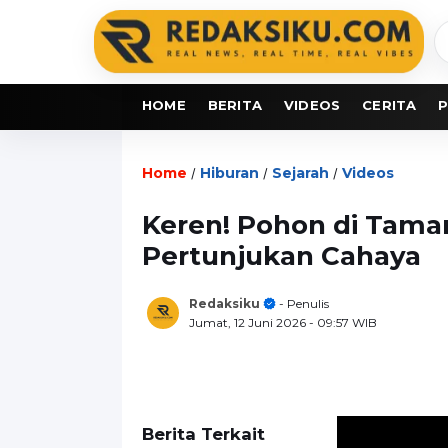
C
b
HOME
BERITA
VIDEOS
CERITA
P
Home
Hiburan
Sejarah
Videos
/
/
/
Keren! Pohon di Tama
Pertunjukan Cahaya
Redaksiku
- Penulis
Jumat, 12 Juni 2026
- 09:57 WIB
Berita Terkait