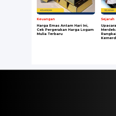
Nama
*
Email
*
Simpan nama, email, dan situs web say
Berita Terbaru