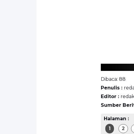
Dibaca:
88
Penulis :
red
Editor :
redak
Sumber Beri
Halaman :
1
2