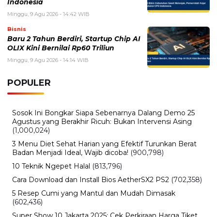
Indonesia
Minggu, 9 Agu 2026 - 14:42 WIB
Bisnis
Baru 2 Tahun Berdiri, Startup Chip AI
OLIX Kini Bernilai Rp60 Triliun
Minggu, 9 Agu 2026 - 14:14 WIB
POPULER
Sosok Ini Bongkar Siapa Sebenarnya Dalang Demo 25
Agustus yang Berakhir Ricuh: Bukan Intervensi Asing
(1,000,024)
3 Menu Diet Sehat Harian yang Efektif Turunkan Berat
Badan Menjadi Ideal, Wajib dicoba!
(900,798)
10 Teknik Ngepet Halal
(813,796)
Cara Download dan Install Bios AetherSX2 PS2
(702,358)
5 Resep Cumi yang Mantul dan Mudah Dimasak
(602,436)
Super Show 10 Jakarta 2025: Cek Perkiraan Harga Tiket