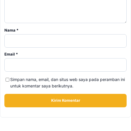
Email
*
Simpan nama, email, dan situs web saya pada peramban ini
untuk komentar saya berikutnya.
BERITA TERKAIT
Senin, 10 Agustus 2026 - 12:20 WIB
Nipah Mall Makassar Terbakar, Damkar Ungkap Dugaan
Sumber Api
Senin, 10 Agustus 2026 - 10:00 WIB
Daftar Promo Spesial Kemerdekaan Agustus 2026,