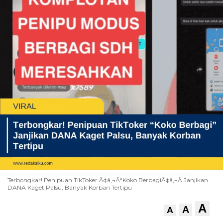
Terbongkar! Penipuan TikToker Ã¢â‚¬Å“Koko BerbagiÃ¢â‚¬Â Janjikan
DANA Kaget Palsu, Banyak Korban Tertipu
A
A
A