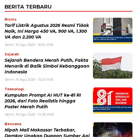
Sejarah
Sejarah Bendera Merah Putih, Fakta
Menarik di Balik Simbol Kebanggaan
Indonesia
Senin, 10 Agu 2026 - 15:20 WIB
Teknologi
Kumpulan Prompt AI HUT ke-81 RI
2026, dari Foto Realistis hingga
Poster Merah Putih
Senin, 10 Agu 2026 - 14:56 WIB
Bencana
Nipah Mall Makassar Terbakar,
Damkar Ungkap Dugaan Sumber Api
Senin, 10 Agu 2026 - 12:20 WIB
Bisnis
Bank Sultra Perkasa di Finspora
2026, Borong 5 Emas dan Bawa
Pulang Piala Bergilir
Senin, 10 Agu 2026 - 12:05 WIB