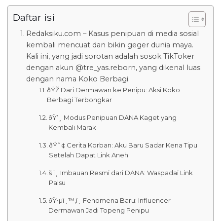
Daftar isi
Redaksiku.com – Kasus penipuan di media sosial
kembali mencuat dan bikin geger dunia maya.
Kali ini, yang jadi sorotan adalah sosok TikToker
dengan akun @tre_yas.reborn, yang dikenal luas
dengan nama Koko Berbagi.
ðŸŽ­ Dari Dermawan ke Penipu: Aksi Koko
Berbagi Terbongkar
ðŸ’¸ Modus Penipuan DANA Kaget yang
Kembali Marak
ðŸ˜¢ Cerita Korban: Aku Baru Sadar Kena Tipu
Setelah Dapat Link Aneh
š ï¸ Imbauan Resmi dari DANA: Waspadai Link
Palsu
ðŸ•µï¸™‚ï¸ Fenomena Baru: Influencer
Dermawan Jadi Topeng Penipu