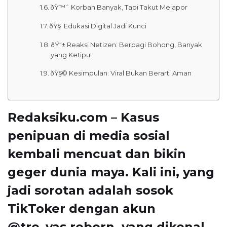
ðŸ™ˆ Korban Banyak, Tapi Takut Melapor
ðŸ§ Edukasi Digital Jadi Kunci
ðŸ“± Reaksi Netizen: Berbagi Bohong, Banyak
yang Ketipu!
ðŸ§© Kesimpulan: Viral Bukan Berarti Aman
Redaksiku.com – Kasus
penipuan di media sosial
kembali mencuat dan bikin
geger dunia maya. Kali ini, yang
jadi sorotan adalah sosok
TikToker dengan akun
@tre_yas.reborn, yang dikenal