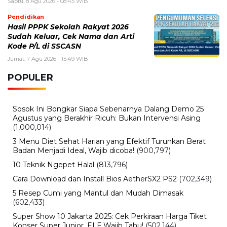
TikTok Star Sydney Towle Meninggal di Usia 26 Tahun
Setelah Berbagi Perjalanan Melawan Kanker
Kamis, 6 Agustus 2026 - 15:46 WIB
Kecelakaan Bus ALS Tewaskan Belasan Penumpang,
Polisi Tetapkan Dua Tersangka
Kamis, 6 Agustus 2026 - 15:25 WIB
Sarwendah Disebut Setia Dampingi Ruben Onsu Saat
Kondisi Kritis, Ini Kabar Terbarunya
BERITA TERBARU
Bencana
Pasar Teluk Dalam Banjarmasin
Terbakar, Api Berawal dari Warung
dan Hanguskan Belasan Kios
Sabtu, 8 Agu 2026 - 11:37 WIB
Olahraga
30 Tahun Tanpa Gelar! Timnas
Indonesia Kembali Gagal Juara Piala