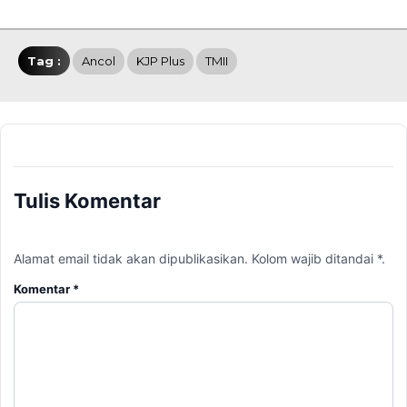
Tag :
Ancol
KJP Plus
TMII
Tulis Komentar