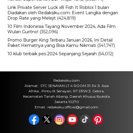
AFF Usai Ditahan Singapura
Sabtu, 8 Agu 2026 - 09:06 WIB
Bencana
Gedung Bapenda DKI Terbakar
Hebat, Ini Kronologi dari Api Muncul
hingga 10 Saksi Diperiksa
Sabtu, 8 Agu 2026 - 08:57 WIB
Olahraga
Pendaftaran Indomaret Run 2026
Dibuka Hari Ini, Siapkan 10.000 Slot
untuk 5K hingga Half Marathon
Sabtu, 8 Agu 2026 - 08:45 WIB
Pendidikan
Hasil PPPK Sekolah Rakyat 2026
Sudah Keluar, Cek Nama dan Arti
Kode P/L di SSCASN
Jumat, 7 Agu 2026 - 15:49 WIB
POPULER