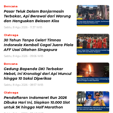
Simpan nama, email, dan situs web saya pada peramban ini
untuk komentar saya berikutnya.
BERITA TERKAIT
Jumat, 7 Agustus 2026 - 15:20 WIB
BPK Ungkap Temuan Perjadin Dinkes Parepare, Ada
Apa?
Jumat, 7 Agustus 2026 - 15:16 WIB
Fan ENHYPEN Meninggal Setelah Dihujani Komentar
Kebencian, Apa yang Sebenarnya Terjadi?
Jumat, 7 Agustus 2026 - 14:49 WIB