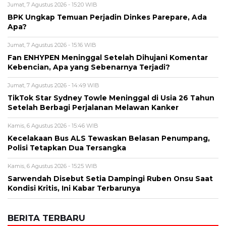
Alamat email tidak akan dipublikasikan. Kolom wajib ditandai *.
Komentar
*
Nama
*
Email
*