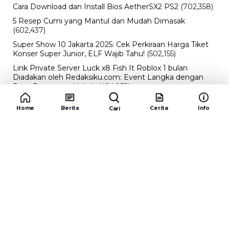
Cara Download dan Install Bios AetherSX2 PS2
(702,358)
5 Resep Cumi yang Mantul dan Mudah Dimasak
(602,437)
Super Show 10 Jakarta 2025: Cek Perkiraan Harga Tiket
Konser Super Junior, ELF Wajib Tahu!
(502,155)
Link Private Server Luck x8 Fish It Roblox 1 bulan
Diadakan oleh Redaksiku.com: Event Langka dengan
Drop Rate yang Melejit
(424,831)
10 Film Indonesia Tayang November 2024, Ada Film
Home
Berita
Cerita
Info
Cari
Wulan Guritno!
(352,097)
Promo Burger King Terbaru Januari 2026, Ini Detail
Paket Hematnya yang Bisa Kamu Nikmati
(341,748)
10 klub terbaik pes 2024 Sepanjang Sejarah
(54,018)
Redaksiku.com
Alamat : STC SENAYAN LT.4 ROOM 31-34 Jl. Asia
Afrika , Pintu IX Senayan, RT.1/RW.3, Gelora,
Kecamatan Tanah Abang, Daerah Khusus Ibukota