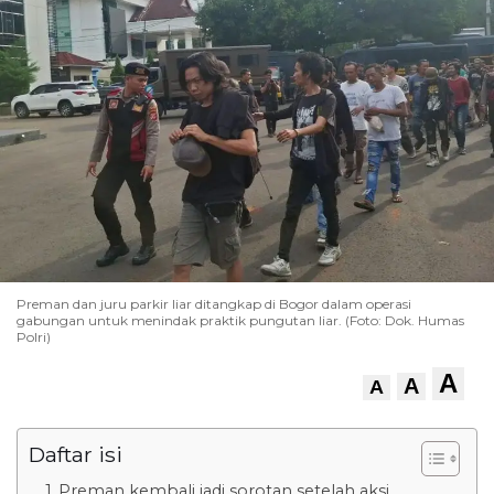
Preman dan juru parkir liar ditangkap di Bogor dalam operasi
gabungan untuk menindak praktik pungutan liar. (Foto: Dok. Humas
Polri)
A
A
A
Daftar isi
Preman kembali jadi sorotan setelah aksi