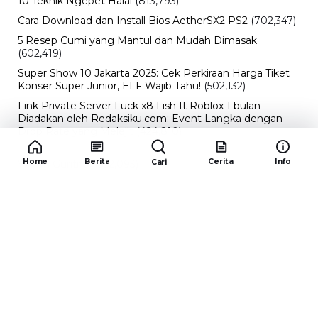
10 Teknik Ngepet Halal
(813,793)
Cara Download dan Install Bios AetherSX2 PS2
(702,347)
5 Resep Cumi yang Mantul dan Mudah Dimasak
(602,419)
Super Show 10 Jakarta 2025: Cek Perkiraan Harga Tiket
Konser Super Junior, ELF Wajib Tahu!
(502,132)
Link Private Server Luck x8 Fish It Roblox 1 bulan
Diadakan oleh Redaksiku.com: Event Langka dengan
Drop Rate yang Melejit
(424,810)
10 Film Indonesia Tayang November 2024, Ada Film
Home
Berita
Cerita
Info
Cari
Wulan Guritno!
(352,093)
Promo Burger King Terbaru Januari 2026, Ini Detail
Paket Hematnya yang Bisa Kamu Nikmati
(341,742)
10 klub terbaik pes 2024 Sepanjang Sejarah
(53,994)
Redaksiku.com
Alamat : STC SENAYAN LT.4 ROOM 31-34 Jl. Asia
Afrika , Pintu IX Senayan, RT.1/RW.3, Gelora,