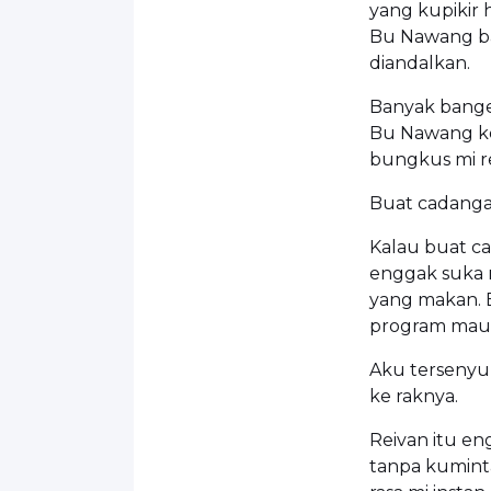
yang kupikir 
Bu Nawang bah
diandalkan.
Banyak bange
Bu Nawang ke
bungkus mi re
Buat cadangan
Kalau buat ca
enggak suka m
yang makan. E
program mau 
Aku tersenyu
ke raknya.
Reivan itu en
tanpa kuminta