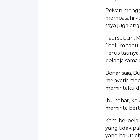
Reivan mengg
membasahi ke
saya juga eng
Tadi subuh, M
˜belum tahu, 
Terus taunya 
belanja sama 
Benar saja, B
menyetir mobi
memintaku d
Ibu sehat, kok
meminta bertu
Kami berbelan
yang tidak pa
yang harus d