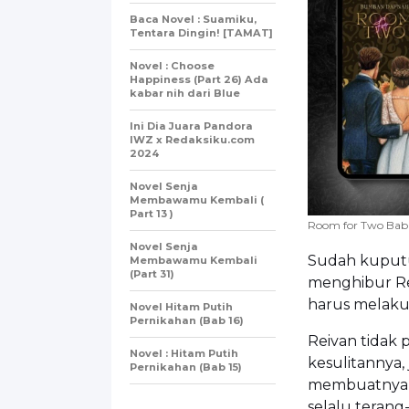
Baca Novel : Suamiku,
Tentara Dingin! [TAMAT]
Novel : Choose
Happiness (Part 26) Ada
kabar nih dari Blue
Ini Dia Juara Pandora
IWZ x Redaksiku.com
2024
Novel Senja
Membawamu Kembali (
Part 13 )
Room for Two Bab
Novel Senja
Sudah kuputu
Membawamu Kembali
(Part 31)
menghibur Rei
harus melaku
Novel Hitam Putih
Pernikahan (Bab 16)
Reivan tidak
Novel : Hitam Putih
kesulitannya,
Pernikahan (Bab 15)
membuatnya m
selalu teran