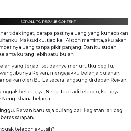
SCROLL TO RESUME CONTENT
ar tidak ingat, berapa pastinya uang yang kuhabiskan
hanku. Maksudku, tiap kali Alston meminta, aku akan
berinya uang tanpa pikir panjang. Dan itu sudah
selama kurang lebih satu bulan.
alah yang terjadi, setidaknya menurutku begitu,
wang, ibunya Reivan, mengajakku belanja bulanan.
sampaikan oleh Bu Lia secara langsung di depan Reivan.
a enggak belanja, ya, Neng. Ibu tadi telepon, katanya
n
Neng Ishana belanja.
Minggu. Reivan baru saja pulang dari kegiatan lari pagi
beres sarapan.
ggak telepon aku, sih?