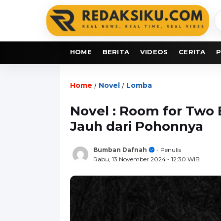
C
b
HOME
BERITA
VIDEOS
CERITA
P
Home
Novel
Lomba
/
/
Novel : Room for Two 
Jauh dari Pohonnya
Bumban Dafnah
- Penulis
Rabu, 13 November 2024
- 12:30 WIB