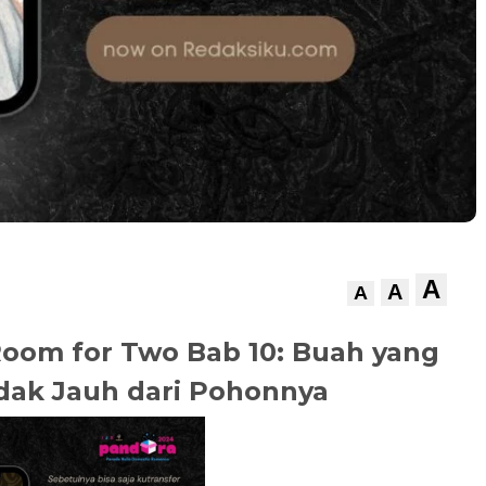
A
A
A
Room for Two Bab 10: Buah yang
dak Jauh dari Pohonnya