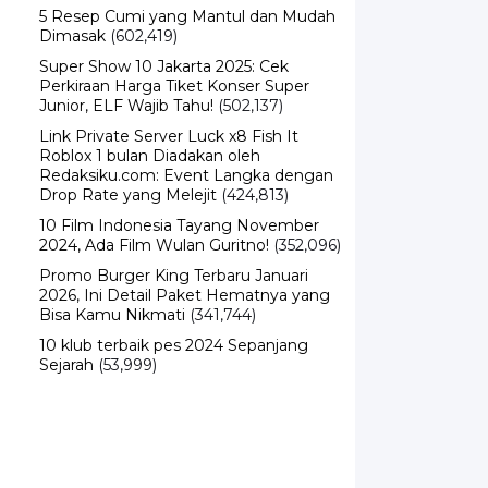
Dimasak
(602,419)
Super Show 10 Jakarta 2025: Cek
Perkiraan Harga Tiket Konser Super
Junior, ELF Wajib Tahu!
(502,137)
Link Private Server Luck x8 Fish It
Roblox 1 bulan Diadakan oleh
Redaksiku.com: Event Langka dengan
Drop Rate yang Melejit
(424,813)
10 Film Indonesia Tayang November
2024, Ada Film Wulan Guritno!
(352,096)
Promo Burger King Terbaru Januari
2026, Ini Detail Paket Hematnya yang
Bisa Kamu Nikmati
(341,744)
10 klub terbaik pes 2024 Sepanjang
Sejarah
(53,999)