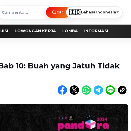
🇮🇩
Cari
Bahasa Indonesia
▼
ari
erita
UISI
LOWONGAN KERJA
LOMBA
INFORMASI
Bab 10: Buah yang Jatuh Tidak