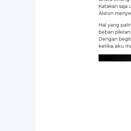
Katakan saja
Alston menye
Hal yang pal
beban pikiran
Dengan begitu
ketika, aku m