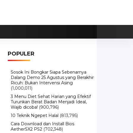
POPULER
Sosok Ini Bongkar Siapa Sebenarnya
Dalang Demo 25 Agustus yang Berakhir
Ricuh: Bukan Intervensi Asing
(1,000,011)
3 Menu Diet Sehat Harian yang Efektif
Turunkan Berat Badan Menjadi Ideal,
Wajib dicoba!
(900,796)
10 Teknik Ngepet Halal
(813,795)
Cara Download dan Install Bios
AetherSX2 PS2
(702,348)
5 Resep Cumi yang Mantul dan Mudah