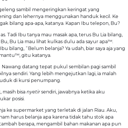
eleng sambil mengeringkan keringat yang
ning dan lehernya menggunakan handuk kecil. Ke
gak bilang apa-apa, katanya. Kapan Ibu telepon, Bu?
as. Tadi Ibu tanya mau masak apa, terus Bu Lia bilang,
Bu, Bu Lia mau lihat kulkas dulu ada sayur apa™.
Ibu bilang, ˜Belum belanja? Ya udah, biar saya aja yang
mantu™, gitu katanya.
u Nawang datang tepat pukul sembilan pagi sambil
lnya sendiri. Yang lebih mengejutkan lagi, ia malah
uduk di kursi penumpang.
, masih bisa
nyetir
sendiri, jawabnya ketika aku
kar posisi.
ja ke supermarket yang terletak di jalan Riau. Aku,
ham harus belanja apa karena tidak tahu stok apa
itambah berapa, mengambil bahan makanan apa pun