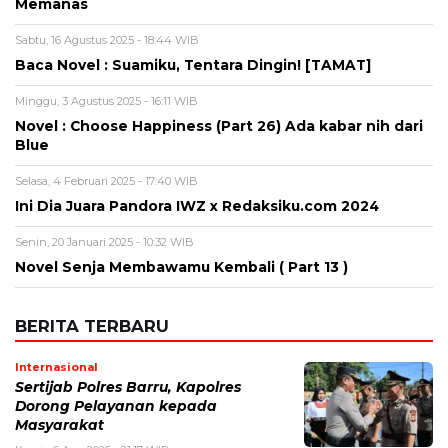
Selasa, 4 Februari 2025 - 17:40 WIB
Ini Dia Juara Pandora IWZ x Redaksiku.com 2024
Senin, 20 Januari 2025 - 10:32 WIB
Novel Senja Membawamu Kembali ( Part 13 )
BERITA TERBARU
Internasional
Sertijab Polres Barru, Kapolres
Dorong Pelayanan kepada
Masyarakat
Kamis, 6 Agu 2026 - 21:17 WIB
Viral
Kecelakaan Bus ALS Tewaskan
Belasan Penumpang, Polisi Tetapkan
Dua Tersangka
Kamis, 6 Agu 2026 - 15:46 WIB
Viral