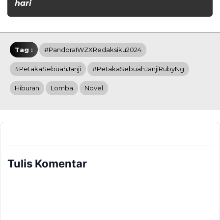
hari
Tag :
#PandoraIWZXRedaksiku2024
#PetakaSebuahJanji
#PetakaSebuahJanjiRubyNg
Hiburan
Lomba
Novel
Tulis Komentar