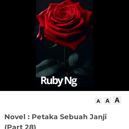
A
A
A
Novel : Petaka Sebuah Janji
(Part 28)