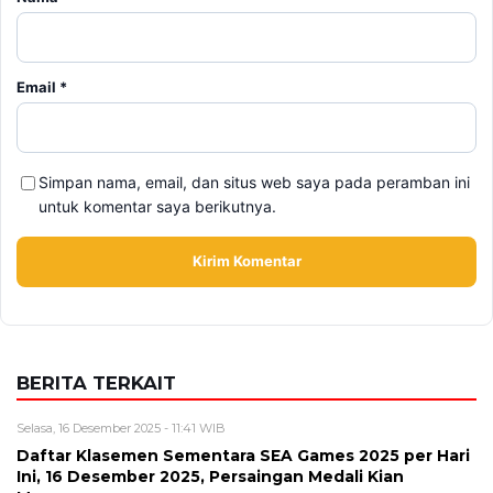
Simpan nama, email, dan situs web saya pada peramban ini
untuk komentar saya berikutnya.
BERITA TERKAIT
Selasa, 16 Desember 2025 - 11:41 WIB
Daftar Klasemen Sementara SEA Games 2025 per Hari
Ini, 16 Desember 2025, Persaingan Medali Kian
Memanas
Sabtu, 16 Agustus 2025 - 18:44 WIB
Baca Novel : Suamiku, Tentara Dingin! [TAMAT]
Minggu, 3 Agustus 2025 - 16:11 WIB
Novel : Choose Happiness (Part 26) Ada kabar nih dari
Blue