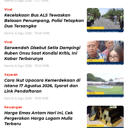
Sarwendah Disebut Setia Dampingi
Ruben Onsu Saat Kondisi Kritis, Ini
Kabar Terbarunya
Kamis, 6 Agu 2026 - 15:25 WIB
Sejarah
Cara Ikut Upacara Kemerdekaan di
Istana 17 Agustus 2026, Syarat dan
Link Pendaftaran
Kamis, 6 Agu 2026 - 15:19 WIB
Keuangan
Harga Emas Antam Hari Ini, Cek
Pergerakan Harga Logam Mulia
Terbaru
Kamis, 6 Agu 2026 - 15:09 WIB
POPULER
Sosok Ini Bongkar Siapa Sebenarnya Dalang Demo 25
Agustus yang Berakhir Ricuh: Bukan Intervensi Asing
(1,000,010)