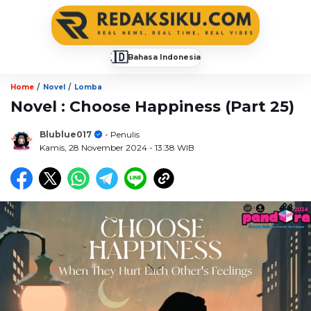
🇮🇩
Bahasa Indonesia
▼
/
/
Home
Novel
Lomba
Novel : Choose Happiness (Part 25)
Blublue017
- Penulis
Kamis, 28 November 2024
- 13:38 WIB