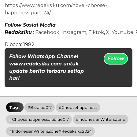
https://www.redaksiku.com/novel-choose-
happiness-part-24/
Follow Sosial Media
Redaksiku
:
Facebook
,
Instagram
,
Tiktok
,
X
,
Youtube
,
Dibaca:
1982
Follow WhatsApp Channel
Follow
www.redaksiku.com untuk
update berita terbaru setiap
hari
Tag :
#Blublue017
#Choosehappiness
#Choosehappinessblublue017
#IndonesianWritersZone
#IndonesianWritersZoneXRedaksiku2024