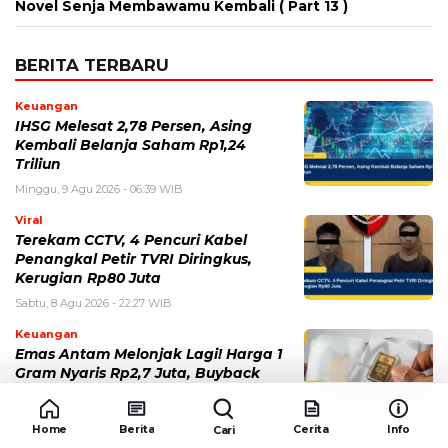
Novel Senja Membawamu Kembali ( Part 13 )
BERITA TERBARU
Keuangan
IHSG Melesat 2,78 Persen, Asing
Kembali Belanja Saham Rp1,24
Triliun
Minggu, 9 Agu 2026 - 06:39 WIB
Viral
Terekam CCTV, 4 Pencuri Kabel
Penangkal Petir TVRI Diringkus,
Kerugian Rp80 Juta
Sabtu, 8 Agu 2026 - 22:27 WIB
Keuangan
Emas Antam Melonjak Lagi! Harga 1
Gram Nyaris Rp2,7 Juta, Buyback
Naik Rp50 Ribu
Sabtu, 8 Agu 2026 - 22:09 WIB
Home
Berita
Cerita
Info
Cari