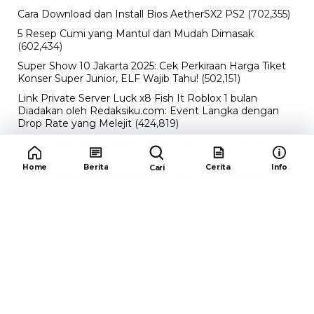
Cara Download dan Install Bios AetherSX2 PS2
(702,355)
5 Resep Cumi yang Mantul dan Mudah Dimasak
(602,434)
Super Show 10 Jakarta 2025: Cek Perkiraan Harga Tiket
Konser Super Junior, ELF Wajib Tahu!
(502,151)
Link Private Server Luck x8 Fish It Roblox 1 bulan
Diadakan oleh Redaksiku.com: Event Langka dengan
Drop Rate yang Melejit
(424,819)
10 Film Indonesia Tayang November 2024, Ada Film
Wulan Guritno!
(352,096)
Home
Berita
Cerita
Info
Cari
Promo Burger King Terbaru Januari 2026, Ini Detail
Paket Hematnya yang Bisa Kamu Nikmati
(341,747)
10 klub terbaik pes 2024 Sepanjang Sejarah
(54,015)
Redaksiku.com
Alamat : STC SENAYAN LT.4 ROOM 31-34 Jl. Asia
Afrika , Pintu IX Senayan, RT.1/RW.3, Gelora,
Kecamatan Tanah Abang, Daerah Khusus Ibukota