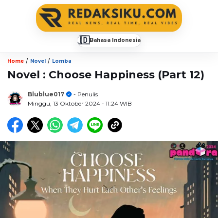
🇮🇩
Bahasa Indonesia
▼
/
/
Home
Novel
Lomba
Novel : Choose Happiness (Part 12)
Blublue017
- Penulis
Minggu, 13 Oktober 2024
- 11:24 WIB