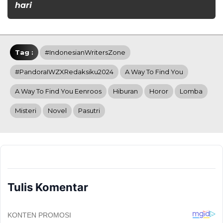
hari
Tag :
#IndonesianWritersZone
#PandoraIWZXRedaksiku2024
A Way To Find You
A Way To Find You Eenroos
Hiburan
Horor
Lomba
Misteri
Novel
Pasutri
Tulis Komentar