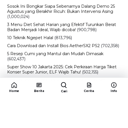
Sosok Ini Bongkar Siapa Sebenarnya Dalang Demo 25
Agustus yang Berakhir Ricuh: Bukan Intervensi Asing
(1,000,024)
3 Menu Diet Sehat Harian yang Efektif Turunkan Berat
Badan Menjadi Ideal, Wajib dicoba!
(900,798)
10 Teknik Ngepet Halal
(813,796)
Cara Download dan Install Bios AetherSX2 PS2
(702,358)
5 Resep Cumi yang Mantul dan Mudah Dimasak
(602,437)
Super Show 10 Jakarta 2025: Cek Perkiraan Harga Tiket
Konser Super Junior, ELF Wajib Tahu!
(502,155)
Link Private Server Luck x8 Fish It Roblox 1 bulan
Diadakan oleh Redaksiku.com: Event Langka dengan
Drop Rate yang Melejit
(424,831)
Home
Berita
Cerita
Info
Cari
10 Film Indonesia Tayang November 2024, Ada Film
Wulan Guritno!
(352,097)
Promo Burger King Terbaru Januari 2026, Ini Detail
Paket Hematnya yang Bisa Kamu Nikmati
(341,748)
10 klub terbaik pes 2024 Sepanjang Sejarah
(54,017)