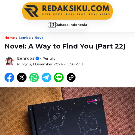
🇮🇩
Bahasa Indonesia
▼
/
/
Home
Lomba
Novel
Novel: A Way to Find You (Part 22)
Eenroos
- Penulis
Minggu, 1 Desember 2024
- 15:50 WIB