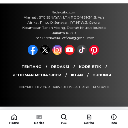
Redaksiku.com
Alamat : STC SENAYAN LT.4 ROOM 31-34 Jl. Asia
Afrika , Pintu IX Senayan, RT.1/RW.3, Gelora,
Kecamatan Tanah Abang, Daerah Khusus Ibukota
Jakarta 10270
Email : redaksiku.official@gmail.com
TENTANG
REDAKSI
KODE ETIK
PEDOMAN MEDIA SIBER
IKLAN
HUBUNGI
COPYRIGHT © 2026 REDAKSIKU.COM - ALL RIGHTS RESERVED
Home
Berita
Cerita
Info
Cari