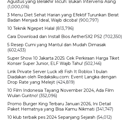
Agustus yang Berakhir Ricuh: Bukan Intervensi Asing
(1,000,016)
3 Menu Diet Sehat Harian yang Efektif Turunkan Berat
Badan Menjadi Ideal, Wajib dicoba!
(900,797)
10 Teknik Ngepet Halal
(813,796)
Cara Download dan Install Bios AetherSX2 PS2
(702,350)
5 Resep Cumi yang Mantul dan Mudah Dimasak
(602,433)
Super Show 10 Jakarta 2025: Cek Perkiraan Harga Tiket
Konser Super Junior, ELF Wajib Tahu!
(502,146)
Link Private Server Luck x8 Fish It Roblox 1 bulan
Diadakan oleh Redaksiku.com: Event Langka dengan
Drop Rate yang Melejit
(424,819)
10 Film Indonesia Tayang November 2024, Ada Film
Wulan Guritno!
(352,096)
Promo Burger King Terbaru Januari 2026, Ini Detail
Paket Hematnya yang Bisa Kamu Nikmati
(341,747)
10 klub terbaik pes 2024 Sepanjang Sejarah
(54,012)