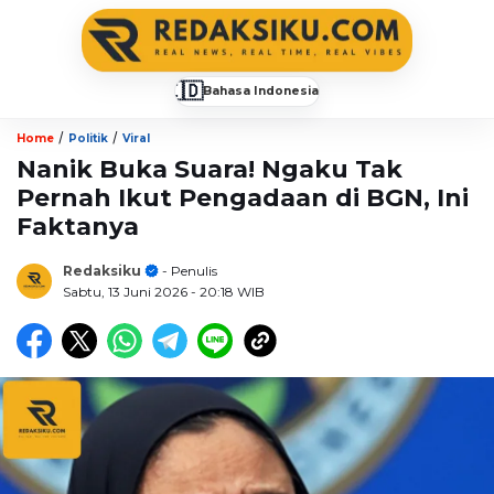
🇮🇩
Bahasa Indonesia
▼
/
/
Home
Politik
Viral
Nanik Buka Suara! Ngaku Tak
Pernah Ikut Pengadaan di BGN, Ini
Faktanya
Redaksiku
- Penulis
Sabtu, 13 Juni 2026
- 20:18 WIB