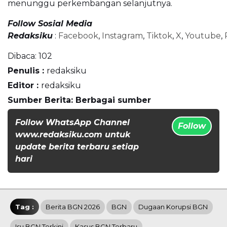
menunggu perkembangan selanjutnya.
Follow Sosial Media
Redaksiku
:
Facebook
,
Instagram
,
Tiktok
,
X
,
Youtube
,
Dibaca:
102
Penulis :
redaksiku
Editor :
redaksiku
Sumber Berita: Berbagai sumber
Follow WhatsApp Channel
Follow
www.redaksiku.com untuk
update berita terbaru setiap
hari
Tag :
Berita BGN 2026
BGN
Dugaan Korupsi BGN
Isu BGN Terkini
Kasus BGN Terbaru