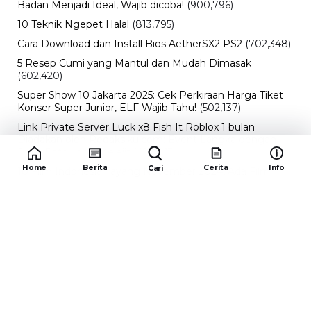
Badan Menjadi Ideal, Wajib dicoba!
(900,796)
10 Teknik Ngepet Halal
(813,795)
Cara Download dan Install Bios AetherSX2 PS2
(702,348)
5 Resep Cumi yang Mantul dan Mudah Dimasak
(602,420)
Super Show 10 Jakarta 2025: Cek Perkiraan Harga Tiket
Konser Super Junior, ELF Wajib Tahu!
(502,137)
Link Private Server Luck x8 Fish It Roblox 1 bulan
Diadakan oleh Redaksiku.com: Event Langka dengan
Drop Rate yang Melejit
(424,813)
Home
Berita
Cerita
Info
Cari
10 Film Indonesia Tayang November 2024, Ada Film
Wulan Guritno!
(352,096)
Promo Burger King Terbaru Januari 2026, Ini Detail
Paket Hematnya yang Bisa Kamu Nikmati
(341,744)
10 klub terbaik pes 2024 Sepanjang Sejarah
(53,999)
Redaksiku.com
Alamat : STC SENAYAN LT.4 ROOM 31-34 Jl. Asia