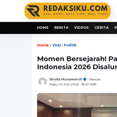
C
b
HOME
BERITA
VIDEOS
CERITA
P
Home
Viral
Politik
/
/
Momen Bersejarah! P
Indonesia 2026 Disalu
Shofia Munawaroh
- Penulis
Rabu, 10 Juni 2026
- 18:47 WIB