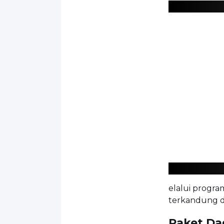
elalui progra
terkandung da
Paket Da