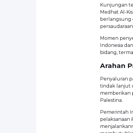
Kunjungan te
Medhat Al-Kis
berlangsung 
persaudaraan
Momen penyer
Indonesia dan 
bidang, term
Arahan P
Penyaluran p
tindak lanjut
memberikan p
Palestina.
Pemerintah I
pelaksanaan i
menjalankann