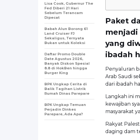
Lisa Cook, Gubernur The
Fed Diberi 21 Hari
Sebelum Terancam
Dipecat
Paket da
Babah Alun Borong 61
menjadi 
Land Cruiser FJ
Sekaligus, Ternyata
yang di
Bukan untuk Koleksi
ibadah h
Daftar Promo Double
Date Agustus 2026,
Banyak Diskon Spesial
8.8 di HokBen hingga
Penyaluran b
Burger King ‎
Arab Saudi se
dari ibadah haj
BPK Ungkap Cerita di
Balik Tagihan Listrik
Rumah Dinas Parepare
Langkah ini 
kewajiban sya
BPK Ungkap Temuan
Perjadin Dinkes
masyarakat 
Parepare, Ada Apa?
Rakyat Palest
daging dam t