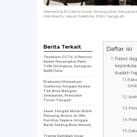
Wamenhaj RI Dahnil Anzar Simanjuntak menyerahkan
membantu rakyat Palestina. (Foto: haji.go.id)
Berita Terkait
Daftar isi
Terekam CCTV, 4 Pencuri
Paket dag
Kabel Penangkal Petir
kepedulia
TVRI Diringkus, Kerugian
Rp80 Juta
ibadah haj
Pake
Prabowo Ultimatum
Simb
Gubernur hingga Kades:
Tak Bisa Bangun
Jembatan, Presiden
Ara
Turun Tangan
Per
Jawa Tengah Mulai Bidik
Peluang Bisnis di IKN,
Pal
Furnitur Jepara hingga
Bank Jateng Bisa Masuk
Dat
Trump Kembali Incar