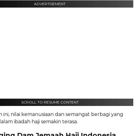
ADVERTISEMENT
SCROLL TO RESUME CONTENT
m ini, nilai kemanusiaan dan semangat berbagi yang
lam ibadah haji semakin terasa.
ging Dam Jemaah Haji Indonesia