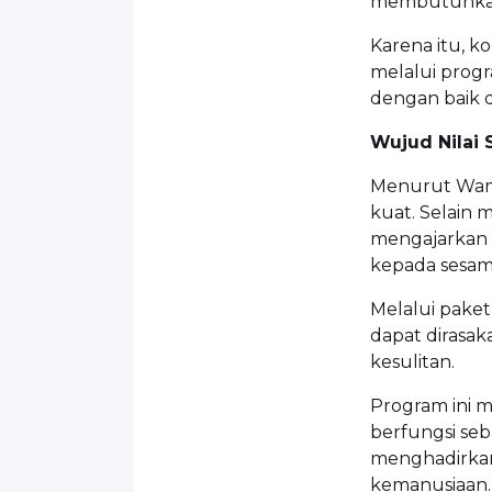
membutuhkan 
Karena itu, k
melalui progr
dengan baik d
Wujud Nilai 
Menurut Wamen
kuat. Selain
mengajarkan 
kepada sesam
Melalui paket
dapat dirasa
kesulitan.
Program ini 
berfungsi se
menghadirkan 
kemanusiaan.