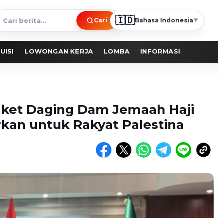
🇮🇩
Cari
Bahasa Indonesia
▼
ari
erita
UISI
LOWONGAN KERJA
LOMBA
INFORMASI
aket Daging Dam Jemaah Haji
rkan untuk Rakyat Palestina