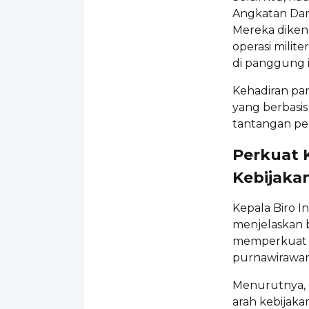
Angkatan Dara
Mereka diken
operasi milit
di panggung i
Kehadiran par
yang berbasi
tantangan pe
Perkuat 
Kebijaka
Kepala Biro 
menjelaskan 
memperkuat ko
purnawirawan
Menurutnya, 
arah kebijaka