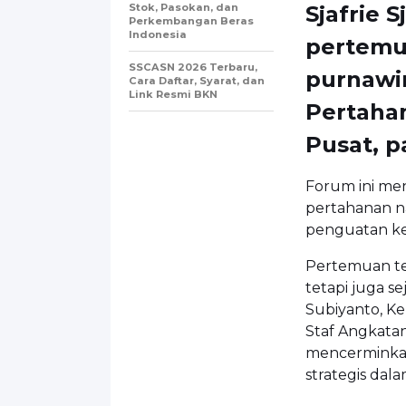
Stok, Pasokan, dan
Sjafrie 
Perkembangan Beras
Indonesia
pertemu
SSCASN 2026 Terbaru,
purnawi
Cara Daftar, Syarat, dan
Link Resmi BKN
Pertaha
Pusat, p
Forum ini me
pertahanan na
penguatan ker
Pertemuan ter
tetapi juga s
Subiyanto
, K
Staf Angkata
mencerminka
strategis dal