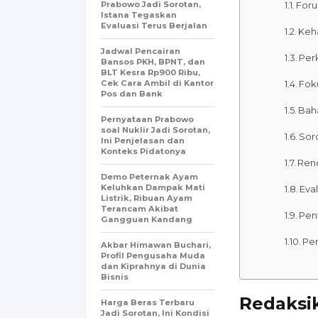
Prabowo Jadi Sorotan,
Foru
Istana Tegaskan
Evaluasi Terus Berjalan
Keh
Jadwal Pencairan
Per
Bansos PKH, BPNT, dan
BLT Kesra Rp900 Ribu,
Cek Cara Ambil di Kantor
Foku
Pos dan Bank
Bah
Pernyataan Prabowo
soal Nuklir Jadi Sorotan,
Sor
Ini Penjelasan dan
Konteks Pidatonya
Ren
Demo Peternak Ayam
Keluhkan Dampak Mati
Eva
Listrik, Ribuan Ayam
Terancam Akibat
Pen
Gangguan Kandang
Pe
Akbar Himawan Buchari,
Profil Pengusaha Muda
dan Kiprahnya di Dunia
Bisnis
Redaksi
Harga Beras Terbaru
Jadi Sorotan, Ini Kondisi