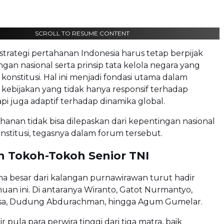
SCROLL TO RESUME CONTENT
trategi pertahanan Indonesia harus tetap berpijak
gan nasional serta prinsip tata kelola negara yang
konstitusi. Hal ini menjadi fondasi utama dalam
ebijakan yang tidak hanya responsif terhadap
pi juga adaptif terhadap dinamika global.
ahanan tidak bisa dilepaskan dari kepentingan nasional
onstitusi, tegasnya dalam forum tersebut.
n Tokoh-Tokoh Senior TNI
a besar dari kalangan purnawirawan turut hadir
an ini. Di antaranya
Wiranto
,
Gatot Nurmantyo
,
sa
,
Dudung Abdurachman
, hingga
Agum Gumelar
.
dir pula para perwira tinggi dari tiga matra, baik