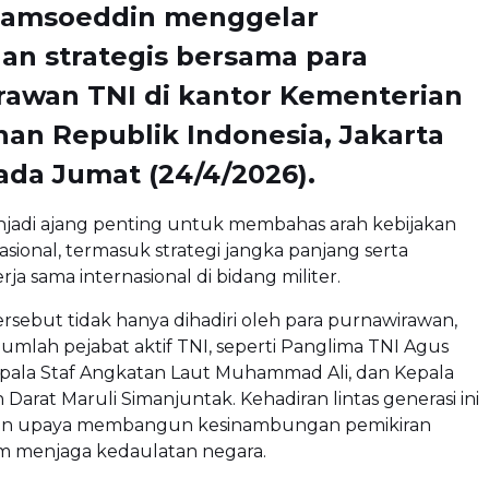
Sjamsoeddin
menggelar
an strategis bersama para
rawan TNI di kantor
Kementerian
nan Republik Indonesia
, Jakarta
ada Jumat (24/4/2026).
njadi ajang penting untuk membahas arah kebijakan
sional, termasuk strategi jangka panjang serta
ja sama internasional di bidang militer.
sebut tidak hanya dihadiri oleh para purnawirawan,
ejumlah pejabat aktif TNI, seperti Panglima TNI
Agus
epala Staf Angkatan Laut
Muhammad Ali
, dan Kepala
n Darat
Maruli Simanjuntak
. Kehadiran lintas generasi ini
n upaya membangun kesinambungan pemikiran
am menjaga kedaulatan negara.