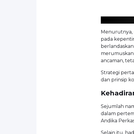
Menurutnya, s
pada kepentin
berlandaskan 
merumuskan k
ancaman, teta
Strategi pert
dan prinsip k
Kehadira
Sejumlah nam
dalam pertemu
Andika Perka
Selain itu, ha