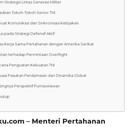
m Strategis Lintas Generasi Militer
adiran Tokoh-Tokoh Senior TNI
kuat Komunikasi dan Sinkronisasi Kebijakan
s pada Strategi Defensif Aktif
as Kerja Sama Pertahanan dengan Amerika Serikat
otan terhadap Permintaan Overflight
cana Penguatan Kekuatan TNI
luasi Pasukan Perdamaian dan Dinamika Global
tingnya Perspektif Purnawirawan
nutup
ku.com – Menteri Pertahanan