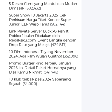
5 Resep Cumi yang Mantul dan Mudah
Dimasak
(602,432)
Super Show 10 Jakarta 2025: Cek
Perkiraan Harga Tiket Konser Super
Junior, ELF Wajib Tahu!
(502,144)
Link Private Server Luck x8 Fish It
Roblox 1 bulan Diadakan oleh
Redaksiku.com: Event Langka dengan
Drop Rate yang Melejit
(424,817)
10 Film Indonesia Tayang November
2024, Ada Film Wulan Guritno!
(352,096)
Promo Burger King Terbaru Januari
2026, Ini Detail Paket Hematnya yang
Bisa Kamu Nikmati
(341,745)
10 klub terbaik pes 2024 Sepanjang
Sejarah
(54,000)