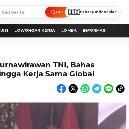
🇮🇩
Cari
Bahasa Indonesia
▼
ari
erita
UISI
LOWONGAN KERJA
LOMBA
INFORMASI
rnawirawan TNI, Bahas
ingga Kerja Sama Global