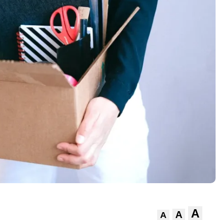
A
A
A