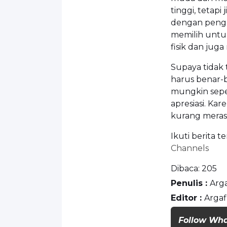
tinggi, tetapi
dengan pengh
memilih untu
fisik dan juga
Supaya tidak 
harus benar-
mungkin sepe
apresiasi. Ka
kurang meras
Ikuti berita t
Channels
Dibaca:
205
Penulis :
Arga
Editor :
Argaf
Follow Wh