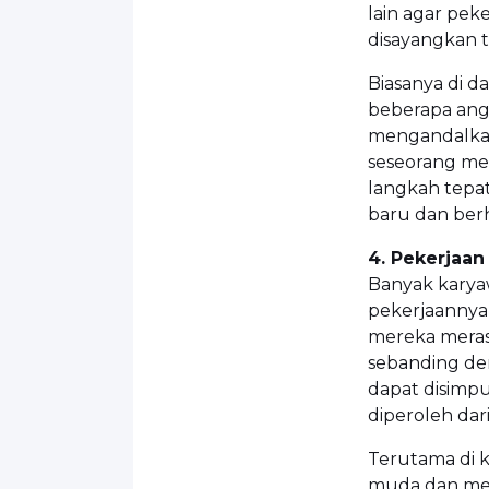
lain agar pek
disayangkan t
Biasanya di d
beberapa ang
mengandalkan
seseorang mer
langkah tepat
baru dan berh
4. Pekerjaan
Banyak karya
pekerjaannya 
mereka meras
sebanding de
dapat disimp
diperoleh dar
Terutama di 
muda dan me