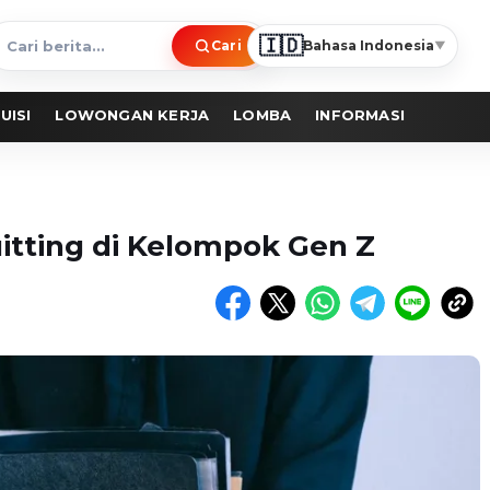
🇮🇩
Cari
Bahasa Indonesia
▼
ari
erita
UISI
LOWONGAN KERJA
LOMBA
INFORMASI
tting di Kelompok Gen Z