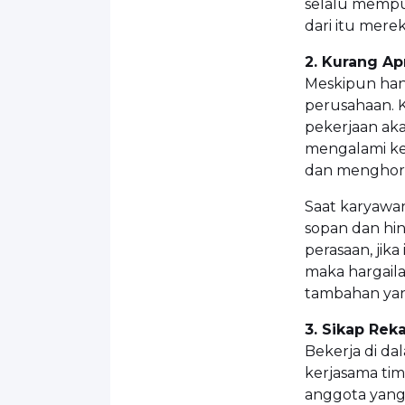
selalu mempu
dari itu mere
2. Kurang Ap
Meskipun hany
perusahaan. 
pekerjaan ak
mengalami ke
dan menghorm
Saat karyawa
sopan dan hi
perasaan, jik
maka hargail
tambahan yan
3. Sikap Rek
Bekerja di d
kerjasama tim
anggota yang