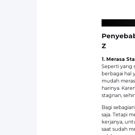
Penyebab
Z
1. Merasa St
Seperti yang
berbagai hal 
mudah merasa 
harinya. Kar
stagnan, sehi
Bagi sebagian
saja. Tetapi 
kerjanya, un
saat sudah me