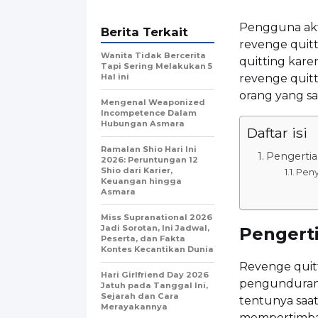
Pengguna akti
Berita Terkait
revenge quit
Wanita Tidak Bercerita
quitting kar
Tapi Sering Melakukan 5
Hal ini
revenge quitt
orang yang sa
Mengenal Weaponized
Incompetence Dalam
Hubungan Asmara
Daftar isi
Ramalan Shio Hari Ini
Pengertia
2026: Peruntungan 12
Shio dari Karier,
Peny
Keuangan hingga
Asmara
Miss Supranational 2026
Jadi Sorotan, Ini Jadwal,
Pengert
Peserta, dan Fakta
Kontes Kecantikan Dunia
Revenge quit
Hari Girlfriend Day 2026
pengunduran 
Jatuh pada Tanggal Ini,
Sejarah dan Cara
tentunya saa
Merayakannya
mempertimba