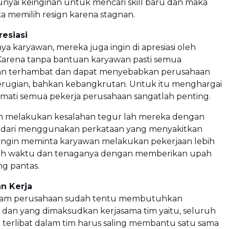
nyai keinginan untuk mencari skill baru dan maka
ka memilih resign karena stagnan.
resiasi
a karyawan, mereka juga ingin di apresiasi oleh
Karena tanpa bantuan karyawan pasti semua
an terhambat dan dapat menyebabkan perusahaan
rugian, bahkan kebangkrutan. Untuk itu menghargai
ati semua pekerja perusahaan sangatlah penting.
n melakukan kesalahan tegur lah mereka dengan
ndari menggunakan perkataan yang menyakitkan
a ingin meminta karyawan melakukan pekerjaan lebih
ah waktu dan tenaganya dengan memberikan upah
g pantas.
an Kerja
alam perusahaan sudah tentu membutuhkan
 dan yang dimaksudkan kerjasama tim yaitu, seluruh
 terlibat dalam tim harus saling membantu satu sama