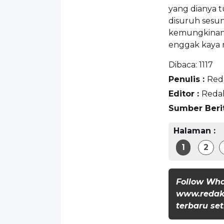
yang dianya tu
disuruh sesun
kemungkinan a
enggak kaya n
Dibaca:
1117
Penulis :
Red
Editor :
Reda
Sumber Beri
Halaman :
1
2
Follow Wh
www.redaks
terbaru set