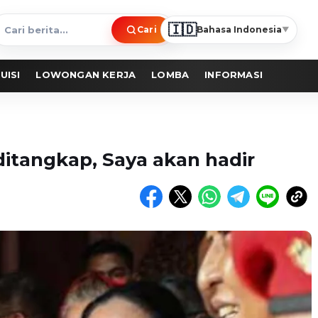
🇮🇩
Cari
Bahasa Indonesia
▼
ari
erita
UISI
LOWONGAN KERJA
LOMBA
INFORMASI
ditangkap, Saya akan hadir