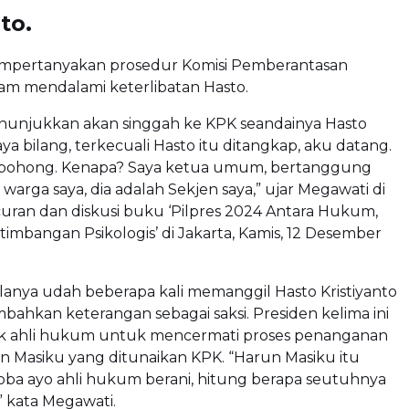
to.
mpertanyakan prosedur Komisi Pemberantasan
lam mendalami keterlibatan Hasto.
unjukkan akan singgah ke KPK seandainya Hasto
aya bilang, terkecuali Hasto itu ditangkap, aku datang.
bohong. Kenapa? Saya ketua umum, bertanggung
warga saya, dia adalah Sekjen saya,” ujar Megawati di
uran dan diskusi buku ‘Pilpres 2024 Antara Hukum,
rtimbangan Psikologis’ di Jakarta, Kamis, 12 Desember
anya udah beberapa kali memanggil Hasto Kristiyanto
hkan keterangan sebagai saksi. Presiden kelima ini
 ahli hukum untuk mencermati proses penanganan
n Masiku yang ditunaikan KPK. “Harun Masiku itu
oba ayo ahli hukum berani, hitung berapa seutuhnya
” kata Megawati.