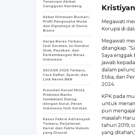
Terancam Akibat
Kristiyan
Gangguan Kandang
Akbar Himawan Buchari,
Megawati me
Profil Pengusaha Muda
dan Kiprahnya di Dunia
Korupsi di da
Bisnis
Megawati men
Harga Beras Terbaru
Jadi Sorotan, Ini Kondisi
ditangkap. “S
Stok, Pasokan, dan
Saya enggak 
Perkembangan Beras
Indonesia
jawab kepada 
dalam pelunc
SSCASN 2026 Terbaru,
Cara Daftar, Syarat, dan
Etika, dan Pe
Link Resmi BKN
2024.
Presiden Korsel Minta
Prabowo Bantu
KPK pada mul
Jembatani Dialog
untuk menamba
dengan Korut, Peran
Indonesia Jadi Sorotan
pun mengajak
masalah Haru
Kasus Febrie Adriansyah
Terbaru, Perjalanan
tahun 2019, c
Karier dan Fakta Hukum
yang ditahan,
yang Disorot