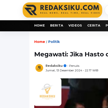
C
b
HOME
BERITA
VIDEOS
CERITA
P
Home
Politik
/
Megawati: Jika Hasto 
Redaksiku
- Penulis
Jumat, 13 Desember 2024
- 22:17 WIB