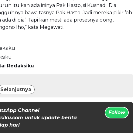
run itu kan ada ininya Pak Hasto, si Kusnadi. Dia
gguhnya bawa tasnya Pak Hasto. Jadi mereka pikir ‘oh
da di dia’. Tapi kan mesti ada prosesnya dong,
gono lho,” kata Megawati.
aksiku
ksiku
ta: Redaksiku
Selanjutnya
atsApp Channel
Follow
iku.com untuk update berita
iap hari