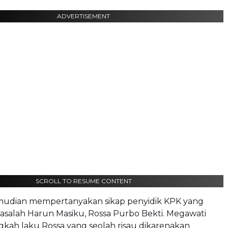
ADVERTISEMENT
SCROLL TO RESUME CONTENT
udian mempertanyakan sikap penyidik KPK yang
salah Harun Masiku, Rossa Purbo Bekti. Megawati
gkah laku Rossa yang seolah risau dikarenakan