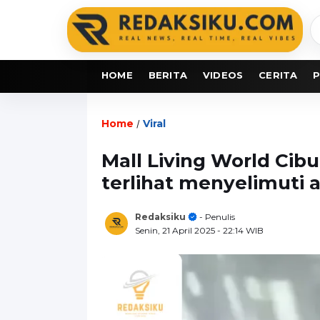
C
b
HOME
BERITA
VIDEOS
CERITA
P
Home
Viral
/
Mall Living World Cib
terlihat menyelimuti 
Redaksiku
- Penulis
Senin, 21 April 2025
- 22:14 WIB