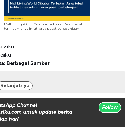
Mall Living World Cibubur Terbakar, Asap tebal
terlihat menyelimuti area pusat perbelanjaan
aksiku
ksiku
ta: Berbagai Sumber
Selanjutnya
atsApp Channel
Follow
iku.com untuk update berita
iap hari