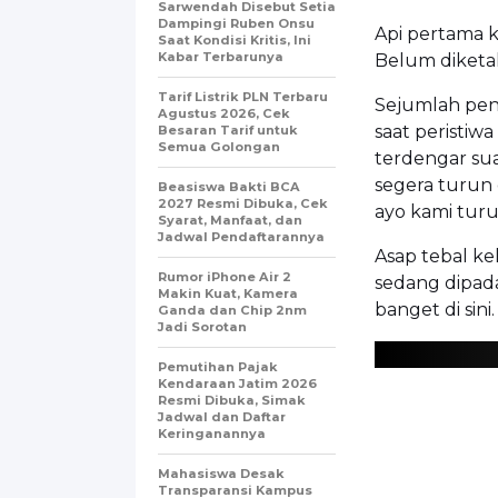
Sarwendah Disebut Setia
Dampingi Ruben Onsu
Api pertama ka
Saat Kondisi Kritis, Ini
Kabar Terbarunya
Belum diketa
Tarif Listrik PLN Terbaru
Sejumlah pen
Agustus 2026, Cek
saat peristiwa
Besaran Tarif untuk
Semua Golongan
terdengar su
segera turun d
Beasiswa Bakti BCA
2027 Resmi Dibuka, Cek
ayo kami turu
Syarat, Manfaat, dan
Jadwal Pendaftarannya
Asap tebal k
Rumor iPhone Air 2
sedang dipada
Makin Kuat, Kamera
banget di sin
Ganda dan Chip 2nm
Jadi Sorotan
Pemutihan Pajak
Kendaraan Jatim 2026
Resmi Dibuka, Simak
Jadwal dan Daftar
Keringanannya
Mahasiswa Desak
Transparansi Kampus