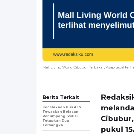
Mall Living World Cibubur Terbakar, Asap tebal terl
Redaksik
Berita Terkait
melanda 
Kecelakaan Bus ALS
Tewaskan Belasan
Penumpang, Polisi
Cibubur,
Tetapkan Dua
Tersangka
pukul 15