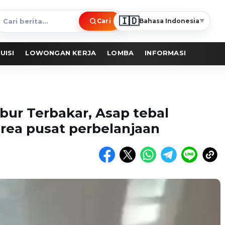
🇮🇩
Cari
Bahasa Indonesia
▼
ari
erita
UISI
LOWONGAN KERJA
LOMBA
INFORMASI
ubur Terbakar, Asap tebal
area pusat perbelanjaan