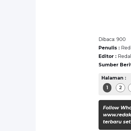
Dibaca:
900
Penulis :
Red
Editor :
Reda
Sumber Beri
Halaman :
1
2
Follow Wh
www.redaks
terbaru set