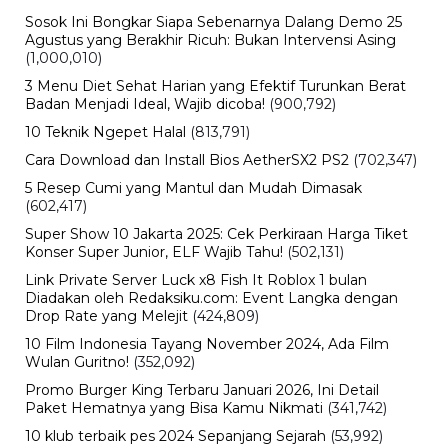
Sosok Ini Bongkar Siapa Sebenarnya Dalang Demo 25
Agustus yang Berakhir Ricuh: Bukan Intervensi Asing
(1,000,010)
3 Menu Diet Sehat Harian yang Efektif Turunkan Berat
Badan Menjadi Ideal, Wajib dicoba!
(900,792)
10 Teknik Ngepet Halal
(813,791)
Cara Download dan Install Bios AetherSX2 PS2
(702,347)
5 Resep Cumi yang Mantul dan Mudah Dimasak
(602,417)
Super Show 10 Jakarta 2025: Cek Perkiraan Harga Tiket
Konser Super Junior, ELF Wajib Tahu!
(502,131)
Link Private Server Luck x8 Fish It Roblox 1 bulan
Diadakan oleh Redaksiku.com: Event Langka dengan
Drop Rate yang Melejit
(424,809)
10 Film Indonesia Tayang November 2024, Ada Film
Wulan Guritno!
(352,092)
Promo Burger King Terbaru Januari 2026, Ini Detail
Paket Hematnya yang Bisa Kamu Nikmati
(341,742)
10 klub terbaik pes 2024 Sepanjang Sejarah
(53,992)