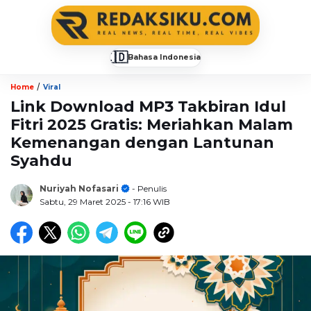
🇮🇩
Bahasa Indonesia
▼
/
Home
Viral
Link Download MP3 Takbiran Idul
Fitri 2025 Gratis: Meriahkan Malam
Kemenangan dengan Lantunan
Syahdu
Nuriyah Nofasari
- Penulis
Sabtu, 29 Maret 2025
- 17:16 WIB