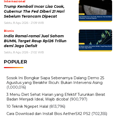
Internasional
Trump Kembali Incar Lisa Cook,
Gubernur The Fed Diberi 21 Hari
Sebelum Terancam Dipecat
Sabtu, 8 Agu 2026 - 21:09 WIB
Bisnis
India Ramai-ramai Jual Saham
BUMN, Target Raup Rp126 Triliun
demi Jaga Defisit
Sabtu, 8 Agu 2026 - 21:02 WIB
POPULER
Sosok Ini Bongkar Siapa Sebenarnya Dalang Demo 25
Agustus yang Berakhir Ricuh: Bukan Intervensi Asing
(1,000,016)
3 Menu Diet Sehat Harian yang Efektif Turunkan Berat
Badan Menjadi Ideal, Wajib dicoba!
(900,797)
10 Teknik Ngepet Halal
(813,796)
Cara Download dan Install Bios AetherSX2 PS2
(702,355)