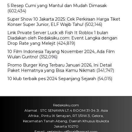
5 Resep Cumi yang Mantul dan Mudah Dimasak
(602,434)
Super Show 10 Jakarta 2025: Cek Perkiraan Harga Tiket
Konser Super Junior, ELF Wajib Tahu!
(502,146)
Link Private Server Luck x8 Fish It Roblox 1 bulan
Diadakan oleh Redaksiku.com: Event Langka dengan
Drop Rate yang Melejit
(424,819)
10 Film Indonesia Tayang November 2024, Ada Film
Wulan Guritno!
(352,096)
Promo Burger King Terbaru Januari 2026, Ini Detail
Paket Hematnya yang Bisa Kamu Nikmati
(341,747)
10 klub terbaik pes 2024 Sepanjang Sejarah
(54,015)
Redaksiku.com
Alamat : STC SENAYAN LT.4 ROOM 31-34 Jl. Asia
Afrika , Pintu IX Senayan, RT.1/RW.3, Gelora,
Kecamatan Tanah Abang, Daerah Khusus Ibukota
Jakarta 10270
Email : redaksiku.official@gmail.com