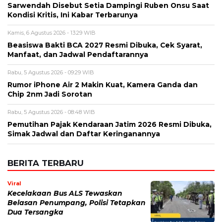
Alamat email tidak akan dipublikasikan. Kolom wajib ditandai *.
Komentar
*
Nama
*
Email
*
Simpan nama, email, dan situs web saya pada peramban ini
untuk komentar saya berikutnya.