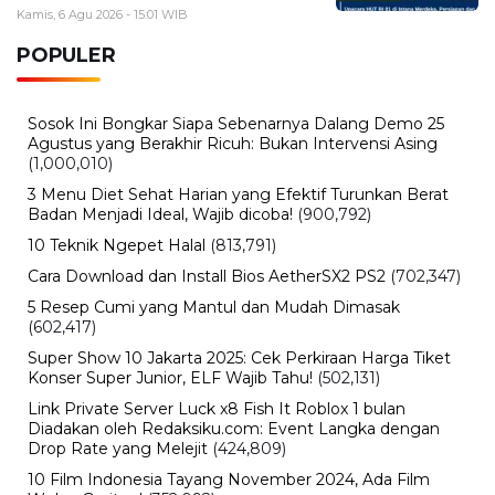
Chip 2nm Jadi Sorotan
Rabu, 5 Agustus 2026 - 08:48 WIB
Pemutihan Pajak Kendaraan Jatim 2026 Resmi Dibuka,
Simak Jadwal dan Daftar Keringanannya
BERITA TERBARU
Viral
Kecelakaan Bus ALS Tewaskan
Belasan Penumpang, Polisi Tetapkan
Dua Tersangka
Kamis, 6 Agu 2026 - 15:46 WIB
Viral
Sarwendah Disebut Setia Dampingi
Ruben Onsu Saat Kondisi Kritis, Ini
Kabar Terbarunya
Kamis, 6 Agu 2026 - 15:25 WIB
Sejarah
Cara Ikut Upacara Kemerdekaan di