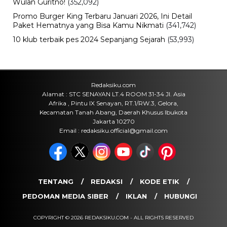
Istana 17 Agustus 2026, Syarat dan
Link Pendaftaran
Kamis, 6 Agu 2026 - 15:19 WIB
Keuangan
Harga Emas Antam Hari Ini, Cek
Pergerakan Harga Logam Mulia
Terbaru
Kamis, 6 Agu 2026 - 15:09 WIB
Sejarah
Upacara HUT RI 81 di Istana
Merdeka, Persiapan dan Rangkaian
Peringatan Kemerdekaan 2026
Kamis, 6 Agu 2026 - 15:01 WIB
POPULER
Sosok Ini Bongkar Siapa Sebenarnya Dalang Demo 25
Agustus yang Berakhir Ricuh: Bukan Intervensi Asing
(1,000,010)
3 Menu Diet Sehat Harian yang Efektif Turunkan Berat