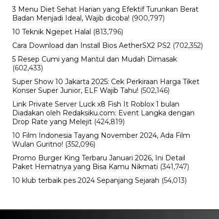
Otomotif
Babah Alun Borong 61 Land Cruiser
FJ Sekaligus, Ternyata Bukan untuk
Koleksi
Sabtu, 8 Agu 2026 - 16:49 WIB
Olahraga
Chelsea Vs AC Milan Main di GBK
Malam Ini! Cek Jam Kick-off dan
Siaran Langsungnya
Sabtu, 8 Agu 2026 - 16:00 WIB
Travel
Daftar Promo Double Date Agustus
2026, Banyak Diskon Spesial 8.8 di
HokBen hingga Burger King ‎
Sabtu, 8 Agu 2026 - 14:50 WIB
Bencana
Pasar Teluk Dalam Banjarmasin
Terbakar, Api Berawal dari Warung
dan Hanguskan Belasan Kios