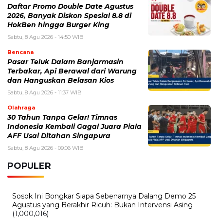
Selasa, 4 Agustus 2026 - 11:12 WIB
eDabu BPJS Kesehatan Terbaru, Cara Login, Fungsi,
dan Panduan Layanan Badan Usaha
Sabtu, 1 Agustus 2026 - 10:36 WIB
BPJS Ketenagakerjaan 2026: Cara Cek Saldo, Manfaat
Program, dan Syarat Klaim
Minggu, 26 Juli 2026 - 15:09 WIB
Program Jaminan Kesehatan Indonesia Terus
Diperkuat, Ini Perubahan dan Tantangan Terbarunya
Jumat, 24 Juli 2026 - 13:21 WIB
Waspadai 6 Gejala Brain Fog di Kalangan Gen Z
Kamis, 16 Juli 2026 - 13:55 WIB
Menjelang Libur Sekolah, Ini Rekomendasi Aktivitas
Seru Mengisi Liburan Bareng Si Kecil
BERITA TERBARU