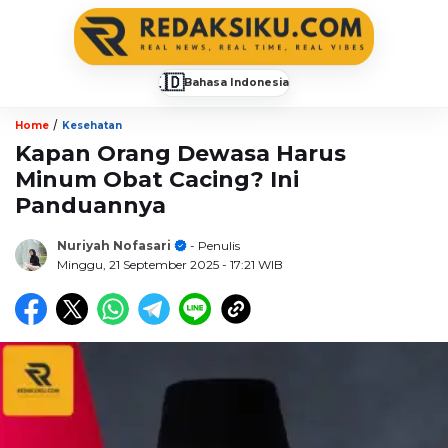
🇮🇩
Bahasa Indonesia
▼
/
Home
Kesehatan
Kapan Orang Dewasa Harus
Minum Obat Cacing? Ini
Panduannya
Nuriyah Nofasari
- Penulis
Minggu, 21 September 2025
- 17:21 WIB