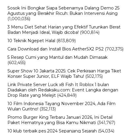
Sosok Ini Bongkar Siapa Sebenarnya Dalang Demo 25
Agustus yang Berakhir Ricuh: Bukan Intervensi Asing
(1,000,036)
3 Menu Diet Sehat Harian yang Efektif Turunkan Berat
Badan Menjadi Ideal, Wajib dicoba!
(900,814)
10 Teknik Ngepet Halal
(813,809)
Cara Download dan Install Bios AetherSX2 PS2
(702,375)
5 Resep Cumi yang Mantul dan Mudah Dimasak
(602,455)
Super Show 10 Jakarta 2025: Cek Perkiraan Harga Tiket
Konser Super Junior, ELF Wajib Tahu!
(502,175)
Link Private Server Luck x8 Fish It Roblox 1 bulan
Diadakan oleh Redaksiku.com: Event Langka dengan
Drop Rate yang Melejit
(424,849)
10 Film Indonesia Tayang November 2024, Ada Film
Wulan Guritno!
(352,113)
Promo Burger King Terbaru Januari 2026, Ini Detail
Paket Hematnya yang Bisa Kamu Nikmati
(341,767)
10 klub terbaik pes 2024 Sepanjang Sejarah
(54,034)