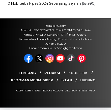
Viral
Mahasiswa Desak Transparansi
Kampus Muhammadiyah Barru
Rabu, 5 Agu 2026 - 07:26 WIB
Internasional
Rotasi Jabatan di Polres Barru,
Sejumlah Perwira Dapat Amanah
Baru
Rabu, 5 Agu 2026 - 05:10 WIB
POPULER
Sosok Ini Bongkar Siapa Sebenarnya Dalang Demo 25
Agustus yang Berakhir Ricuh: Bukan Intervensi Asing
(1,000,010)
3 Menu Diet Sehat Harian yang Efektif Turunkan Berat
Badan Menjadi Ideal, Wajib dicoba!
(900,791)
10 Teknik Ngepet Halal
(813,791)