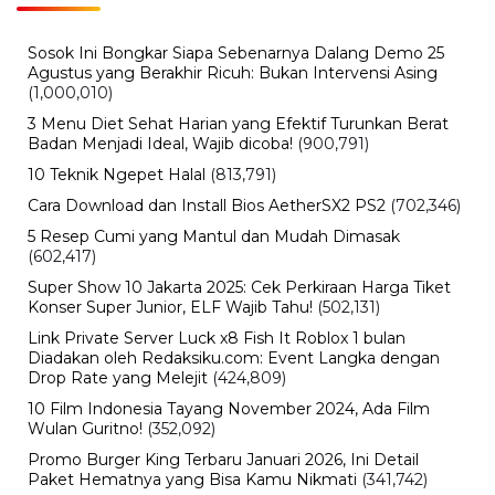
Rayap Datang Diam-Diam, Kenali 8 Tanda Sebelum
Rumah Rusak
BERITA TERBARU
Life Style
Mengenal Weaponized
Incompetence Dalam Hubungan
Asmara
Kamis, 6 Agu 2026 - 12:33 WIB
Teknologi
Rumor iPhone Air 2 Makin Kuat,
Kamera Ganda dan Chip 2nm Jadi
Sorotan
Rabu, 5 Agu 2026 - 09:29 WIB
Otomotif
Pemutihan Pajak Kendaraan Jatim
2026 Resmi Dibuka, Simak Jadwal
dan Daftar Keringanannya
Rabu, 5 Agu 2026 - 08:48 WIB