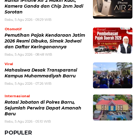
BERITA TERKAIT
Selasa, 4 Agustus 2026 - 13:13 WIB
Tetangga Suka Meniru Dagangan? 5 Hal yang Perlu
Dilakukan
Selasa, 4 Agustus 2026 - 11:12 WIB
eDabu BPJS Kesehatan Terbaru, Cara Login, Fungsi,
dan Panduan Layanan Badan Usaha
Selasa, 4 Agustus 2026 - 09:42 WIB
Pabrik Gula Indonesia Terus Didorong, Ini Kondisi
Produksi dan Tantangan Industri Gula
Sabtu, 1 Agustus 2026 - 09:37 WIB
Harga Pertamax Hari Ini Terbaru, Cek Daftar Harga
BBM Pertamina
Jumat, 31 Juli 2026 - 15:40 WIB