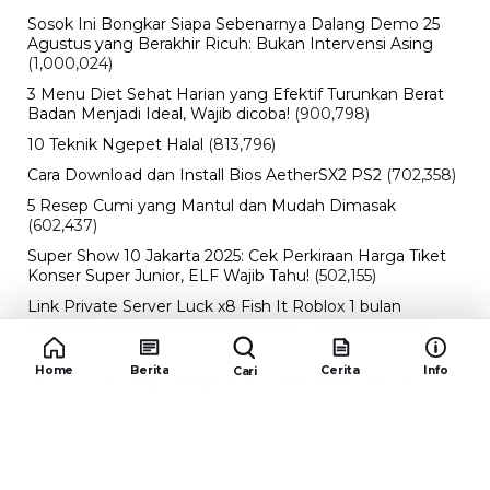
Sosok Ini Bongkar Siapa Sebenarnya Dalang Demo 25
Agustus yang Berakhir Ricuh: Bukan Intervensi Asing
(1,000,024)
3 Menu Diet Sehat Harian yang Efektif Turunkan Berat
Badan Menjadi Ideal, Wajib dicoba!
(900,798)
10 Teknik Ngepet Halal
(813,796)
Cara Download dan Install Bios AetherSX2 PS2
(702,358)
5 Resep Cumi yang Mantul dan Mudah Dimasak
(602,437)
Super Show 10 Jakarta 2025: Cek Perkiraan Harga Tiket
Konser Super Junior, ELF Wajib Tahu!
(502,155)
Link Private Server Luck x8 Fish It Roblox 1 bulan
Diadakan oleh Redaksiku.com: Event Langka dengan
Drop Rate yang Melejit
(424,830)
Home
Berita
Cerita
Info
Cari
10 Film Indonesia Tayang November 2024, Ada Film
Wulan Guritno!
(352,097)
Promo Burger King Terbaru Januari 2026, Ini Detail
Paket Hematnya yang Bisa Kamu Nikmati
(341,748)
10 klub terbaik pes 2024 Sepanjang Sejarah
(54,017)