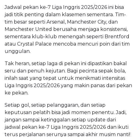
Jadwal pekan ke-7 Liga Inggris 2025/2026 ini bisa
jadi titik penting dalam klasemen sementara. Tim-
tim besar seperti Arsenal, Manchester City, dan
Manchester United berusaha menjaga konsistensi,
sementara klub-klub menengah seperti Brentford
atau Crystal Palace mencoba mencuri poin dari tim
unggulan.
Tak heran, setiap laga di pekan ini dipastikan bakal
seru dan penuh kejutan. Bagi pecinta sepak bola,
inilah saat yang tepat untuk menikmati intensitas
Liga Inggris 2025/2026 yang makin panas dari pekan
ke pekan.
Setiap gol, setiap pelanggaran, dan setiap
keputusan pelatih bisa jadi momen penentu. Jadi,
jangan sampai ketinggalan setiap update dari
jadwal pekan ke-7 Liga Inggris 2025/2026 dan ikuti
terus perjalanan serunya sampai akhir musim nanti!