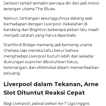
Jackson tampil semakin percaya diri dan jadi motor
serangan utama The Blues.
Namun, tantangan sesungguhnya datang saat
berhadapan dengan Liverpool. Kekalahan di
kandang dari Brighton beberapa pekan lalu masih
menjadi catatan yang harus diperbaiki.
Stamford Bridge memang jadi benteng utama
Chelsea, tapi mereka tahu betul bahwa
menghadapi Liverpool butuh lebih dari sekadar
dukungan suporter dibutuhkan fokus,
ketenangan, dan efektivitas dalam memanfaatkan
peluang.
Liverpool dalam Tekanan, Arne
Slot Dituntut Reaksi Cepat
Bagi Liverpool, jadwal pekan ke-7 Liga Inggris