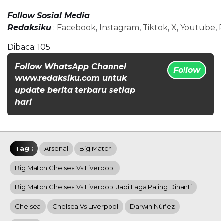
Follow Sosial Media
Redaksiku
:
Facebook
,
Instagram
,
Tiktok
,
X
,
Youtube
,
Dibaca:
105
Follow WhatsApp Channel
Follow
www.redaksiku.com untuk
update berita terbaru setiap
hari
Tag :
Arsenal
Big Match
Big Match Chelsea Vs Liverpool
Big Match Chelsea Vs Liverpool Jadi Laga Paling Dinanti
Chelsea
Chelsea Vs Liverpool
Darwin Núñez