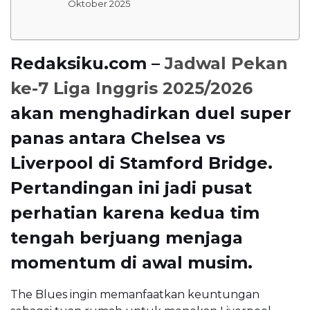
Oktober 2025
Redaksiku.com –
Jadwal Pekan
ke-7 Liga Inggris 2025/2026
akan menghadirkan duel super
panas antara Chelsea vs
Liverpool di Stamford Bridge.
Pertandingan ini jadi pusat
perhatian karena kedua tim
tengah berjuang menjaga
momentum di awal musim.
The Blues ingin memanfaatkan keuntungan