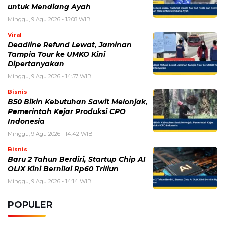
untuk Mendiang Ayah
Minggu, 9 Agu 2026 - 15:08 WIB
Viral
Deadline Refund Lewat, Jaminan
Tampia Tour ke UMKO Kini
Dipertanyakan
Minggu, 9 Agu 2026 - 14:57 WIB
Bisnis
B50 Bikin Kebutuhan Sawit Melonjak,
Pemerintah Kejar Produksi CPO
Indonesia
Minggu, 9 Agu 2026 - 14:42 WIB
Bisnis
Baru 2 Tahun Berdiri, Startup Chip AI
OLIX Kini Bernilai Rp60 Triliun
Minggu, 9 Agu 2026 - 14:14 WIB
POPULER