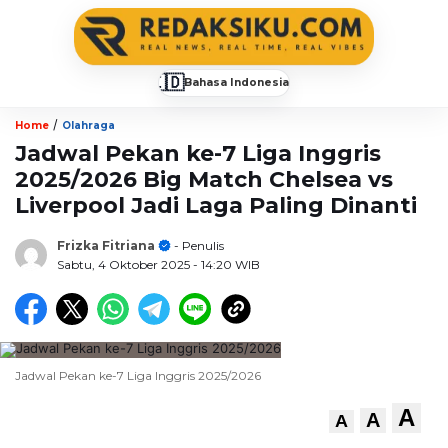
🇮🇩
Bahasa Indonesia
▼
/
Home
Olahraga
Jadwal Pekan ke-7 Liga Inggris
2025/2026 Big Match Chelsea vs
Liverpool Jadi Laga Paling Dinanti
Frizka Fitriana
- Penulis
Sabtu, 4 Oktober 2025
- 14:20 WIB
Jadwal Pekan ke-7 Liga Inggris 2025/2026
A
A
A