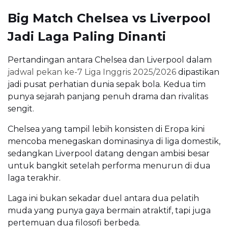
Big Match Chelsea vs Liverpool
Jadi Laga Paling Dinanti
Pertandingan antara Chelsea dan Liverpool dalam
jadwal pekan ke-7 Liga Inggris 2025/2026
dipastikan
jadi pusat perhatian dunia sepak bola. Kedua tim
punya sejarah panjang penuh drama dan rivalitas
sengit.
Chelsea yang tampil lebih konsisten di Eropa kini
mencoba menegaskan dominasinya di liga domestik,
sedangkan Liverpool datang dengan ambisi besar
untuk bangkit setelah performa menurun di dua
laga terakhir.
Laga ini bukan sekadar duel antara dua pelatih
muda yang punya gaya bermain atraktif, tapi juga
pertemuan dua filosofi berbeda.