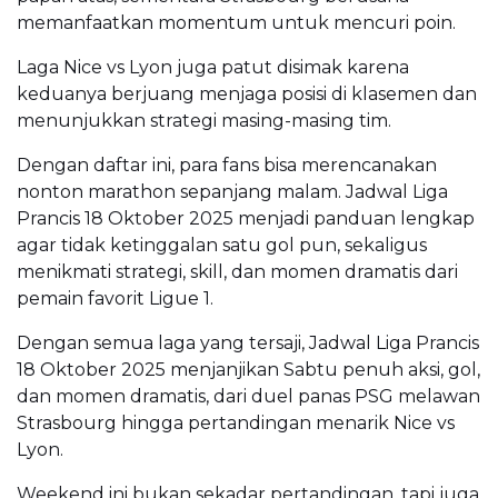
memanfaatkan momentum untuk mencuri poin.
Laga Nice vs Lyon juga patut disimak karena
keduanya berjuang menjaga posisi di klasemen dan
menunjukkan strategi masing-masing tim.
Dengan daftar ini, para fans bisa merencanakan
nonton marathon sepanjang malam. Jadwal Liga
Prancis 18 Oktober 2025 menjadi panduan lengkap
agar tidak ketinggalan satu gol pun, sekaligus
menikmati strategi, skill, dan momen dramatis dari
pemain favorit Ligue 1.
Dengan semua laga yang tersaji, Jadwal Liga Prancis
18 Oktober 2025 menjanjikan Sabtu penuh aksi, gol,
dan momen dramatis, dari duel panas PSG melawan
Strasbourg hingga pertandingan menarik Nice vs
Lyon.
Weekend ini bukan sekadar pertandingan, tapi juga