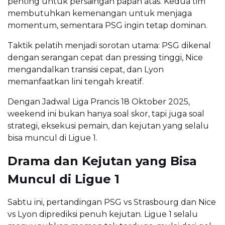
penting untuk persaingan papan atas. Kedua tim
membutuhkan kemenangan untuk menjaga
momentum, sementara PSG ingin tetap dominan.
Taktik pelatih menjadi sorotan utama: PSG dikenal
dengan serangan cepat dan pressing tinggi, Nice
mengandalkan transisi cepat, dan Lyon
memanfaatkan lini tengah kreatif.
Dengan Jadwal Liga Prancis 18 Oktober 2025,
weekend ini bukan hanya soal skor, tapi juga soal
strategi, eksekusi pemain, dan kejutan yang selalu
bisa muncul di Ligue 1.
Drama dan Kejutan yang Bisa
Muncul di Ligue 1
Sabtu ini, pertandingan PSG vs Strasbourg dan Nice
vs Lyon diprediksi penuh kejutan. Ligue 1 selalu