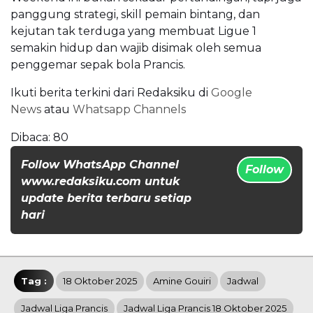
panggung strategi, skill pemain bintang, dan
kejutan tak terduga yang membuat Ligue 1
semakin hidup dan wajib disimak oleh semua
penggemar sepak bola Prancis.
Ikuti berita terkini dari Redaksiku di
Google
News
atau
Whatsapp Channels
Dibaca:
80
Follow WhatsApp Channel
Follow
www.redaksiku.com untuk
update berita terbaru setiap
hari
Tag :
18 Oktober 2025
Amine Gouiri
Jadwal
Jadwal Liga Prancis
Jadwal Liga Prancis 18 Oktober 2025