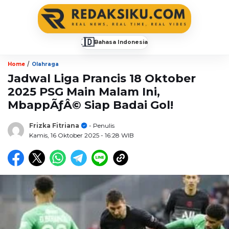
🇮🇩
Bahasa Indonesia
▼
/
Home
Olahraga
Jadwal Liga Prancis 18 Oktober
2025 PSG Main Malam Ini,
MbappÃƒÂ© Siap Badai Gol!
Frizka Fitriana
- Penulis
Kamis, 16 Oktober 2025
- 16:28 WIB