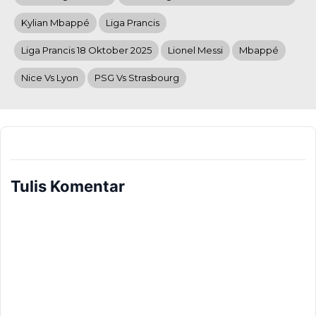
Kylian Mbappé
Liga Prancis
Liga Prancis 18 Oktober 2025
Lionel Messi
Mbappé
Nice Vs Lyon
PSG Vs Strasbourg
Tulis Komentar