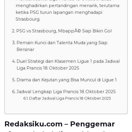
menghadirkan pertandingan menarik, terutama
ketika PSG turun lapangan menghadapi
Strasbourg.
PSG vs Strasbourg, MbappÃ© Siap Bikin Gol
Pemain Kunci dan Talenta Muda yang Siap
Bersinar
Duel Strategi dan Klasemen Ligue 1 pada Jadwal
Liga Prancis 18 Oktober 2025
Drama dan Kejutan yang Bisa Muncul di Ligue 1
Jadwal Lengkap Liga Prancis 18 Oktober 2025
Daftar Jadwal Liga Prancis 18 Oktober 2025
Redaksiku.com – Penggemar