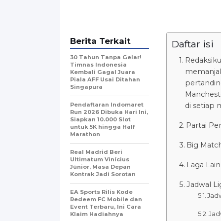
Berita Terkait
Daftar isi
30 Tahun Tanpa Gelar!
Redaksiku
Timnas Indonesia
memanjak
Kembali Gagal Juara
Piala AFF Usai Ditahan
pertandin
Singapura
Mancheste
Pendaftaran Indomaret
di setiap
Run 2026 Dibuka Hari Ini,
Siapkan 10.000 Slot
Partai Pe
untuk 5K hingga Half
Marathon
Big Match
Real Madrid Beri
Ultimatum Vinícius
Laga Lain
Júnior, Masa Depan
Kontrak Jadi Sorotan
Jadwal Li
EA Sports Rilis Kode
Jadw
Redeem FC Mobile dan
Event Terbaru, Ini Cara
Jad
Klaim Hadiahnya