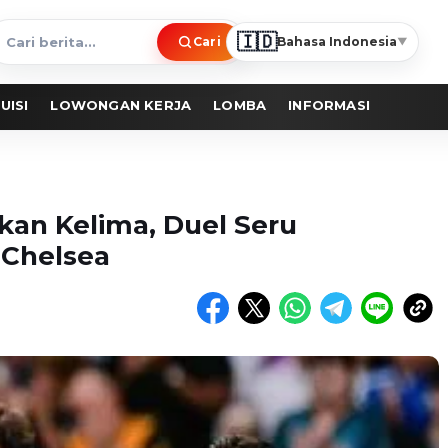
🇮🇩
Cari
Bahasa Indonesia
▼
ari
erita
UISI
LOWONGAN KERJA
LOMBA
INFORMASI
ekan Kelima, Duel Seru
 Chelsea