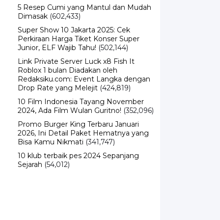
5 Resep Cumi yang Mantul dan Mudah
Dimasak
(602,433)
Super Show 10 Jakarta 2025: Cek
Perkiraan Harga Tiket Konser Super
Junior, ELF Wajib Tahu!
(502,144)
Link Private Server Luck x8 Fish It
Roblox 1 bulan Diadakan oleh
Redaksiku.com: Event Langka dengan
Drop Rate yang Melejit
(424,819)
10 Film Indonesia Tayang November
2024, Ada Film Wulan Guritno!
(352,096)
Promo Burger King Terbaru Januari
2026, Ini Detail Paket Hematnya yang
Bisa Kamu Nikmati
(341,747)
10 klub terbaik pes 2024 Sepanjang
Sejarah
(54,012)