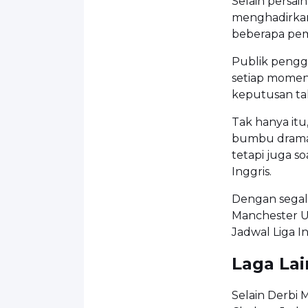
Selain persain
menghadirkan
beberapa pema
Publik pengg
setiap momen,
keputusan tak
Tak hanya itu
bumbu drama d
tetapi juga s
Inggris.
Dengan segala
Manchester Un
Jadwal Liga I
Laga Lai
Selain Derbi 