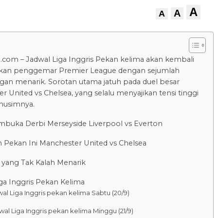
A
A
A
.com – Jadwal Liga Inggris Pekan kelima akan kembali
an penggemar Premier League dengan sejumlah
gan menarik. Sorotan utama jatuh pada duel besar
r United vs Chelsea, yang selalu menyajikan tensi tinggi
 musimnya.
mbuka Derbi Merseyside Liverpool vs Everton
 Pekan Ini Manchester United vs Chelsea
 yang Tak Kalah Menarik
ga Inggris Pekan Kelima
al Liga Inggris pekan kelima Sabtu (20/9)
wal Liga Inggris pekan kelima Minggu (21/9)