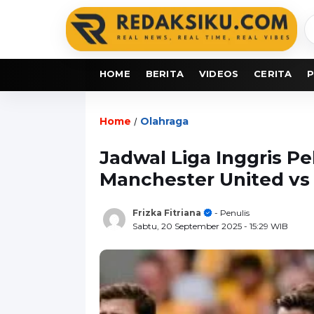
C
b
HOME
BERITA
VIDEOS
CERITA
P
Home
Olahraga
/
Jadwal Liga Inggris P
Manchester United vs
Frizka Fitriana
- Penulis
Sabtu, 20 September 2025
- 15:29 WIB