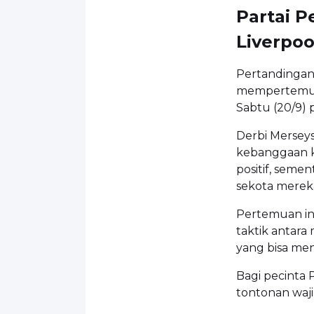
Partai 
Liverpoo
Pertandingan
mempertemuka
Sabtu (20/9) 
Derbi Merseys
kebanggaan k
positif, seme
sekota merek
Pertemuan in
taktik antara
yang bisa men
Bagi pecinta 
tontonan waji