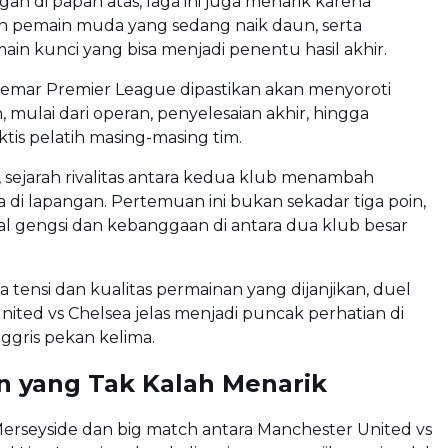
gan di papan atas, laga ini juga menarik karena
 pemain muda yang sedang naik daun, serta
in kunci yang bisa menjadi penentu hasil akhir.
emar Premier League dipastikan akan menyoroti
 mulai dari operan, penyelesaian akhir, hingga
tis pelatih masing-masing tim.
, sejarah rivalitas antara kedua klub menambah
i lapangan. Pertemuan ini bukan sekadar tiga poin,
oal gengsi dan kebanggaan di antara dua klub besar
 tensi dan kualitas permainan yang dijanjikan, duel
ited vs Chelsea jelas menjadi puncak perhatian di
nggris pekan kelima.
n yang Tak Kalah Menarik
Merseyside dan big match antara Manchester United vs