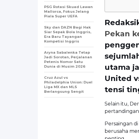
PSG Rotasi Skuad Lawan
Mallorca, Fokus Jelang
Piala Super UEFA
Redaksi
Sky dan DAZN Bagi Hak
Pekan k
Siar Sepak Bola Inggris,
Era Baru Tayangan
Kompetisi Inggris
penggem
Aryna Sabalenka Tetap
sejumla
Jadi Sorotan, Perjalanan
Petenis Nomor Satu
utama j
Dunia di Musim 2026
United v
Cruz Azul vs
Philadelphia Union: Duel
Liga MX dan MLS
tensi ti
Berlangsung Sengit
Selain itu, D
pertandingan
Persaingan di
berusaha men
penting.