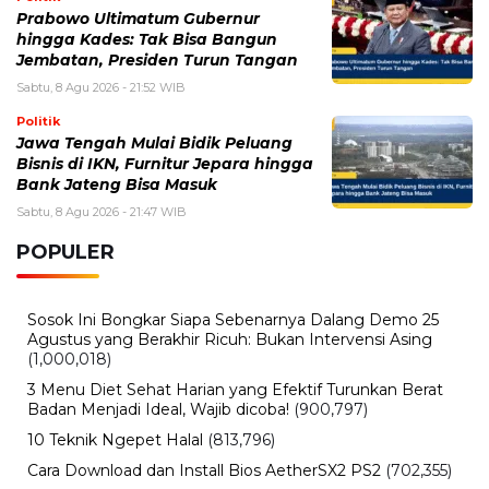
Sabtu, 8 Agustus 2026 - 09:06 WIB
30 Tahun Tanpa Gelar! Timnas Indonesia Kembali
Gagal Juara Piala AFF Usai Ditahan Singapura
Sabtu, 8 Agustus 2026 - 08:45 WIB
Pendaftaran Indomaret Run 2026 Dibuka Hari Ini,
Siapkan 10.000 Slot untuk 5K hingga Half Marathon
BERITA TERBARU
Viral
Terekam CCTV, 4 Pencuri Kabel
Penangkal Petir TVRI Diringkus,
Kerugian Rp80 Juta
Sabtu, 8 Agu 2026 - 22:27 WIB
Keuangan
Emas Antam Melonjak Lagi! Harga 1
Gram Nyaris Rp2,7 Juta, Buyback
Naik Rp50 Ribu
Sabtu, 8 Agu 2026 - 22:09 WIB