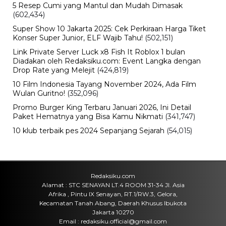
Teknologi
Redmi 17 Resmi Meluncur, Baterai
7.500 mAh dan Bisa Jadi Power
Bank, Harganya Mulai Rp2 Jutaan
Sabtu, 8 Agu 2026 - 21:59 WIB
Politik
Prabowo Ultimatum Gubernur
hingga Kades: Tak Bisa Bangun
Jembatan, Presiden Turun Tangan
Sabtu, 8 Agu 2026 - 21:52 WIB
Politik
Jawa Tengah Mulai Bidik Peluang
Bisnis di IKN, Furnitur Jepara hingga
Bank Jateng Bisa Masuk
Sabtu, 8 Agu 2026 - 21:47 WIB
POPULER
Sosok Ini Bongkar Siapa Sebenarnya Dalang Demo 25
Agustus yang Berakhir Ricuh: Bukan Intervensi Asing