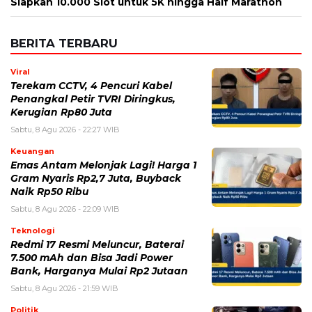
untuk komentar saya berikutnya.
BERITA TERKAIT
Sabtu, 8 Agustus 2026 - 20:40 WIB
Kabar Duka Lionel Messi, Sang Ayah Jorge Messi
Meninggal Dunia di Rosario
Sabtu, 8 Agustus 2026 - 19:41 WIB
Resmi! Persib Datangkan Danijel Loncar, Bek Kroasia
189 Cm Dikontrak Dua Musim
Sabtu, 8 Agustus 2026 - 16:00 WIB
Chelsea Vs AC Milan Main di GBK Malam Ini! Cek Jam
Kick-off dan Siaran Langsungnya