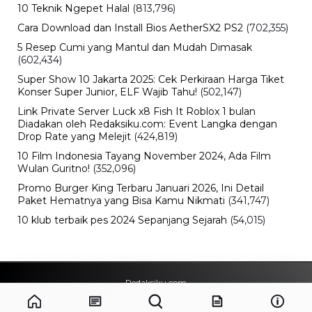
10 Teknik Ngepet Halal
(813,796)
Cara Download dan Install Bios AetherSX2 PS2
(702,355)
5 Resep Cumi yang Mantul dan Mudah Dimasak
(602,434)
Super Show 10 Jakarta 2025: Cek Perkiraan Harga Tiket
Konser Super Junior, ELF Wajib Tahu!
(502,147)
Link Private Server Luck x8 Fish It Roblox 1 bulan
Diadakan oleh Redaksiku.com: Event Langka dengan
Drop Rate yang Melejit
(424,819)
10 Film Indonesia Tayang November 2024, Ada Film
Wulan Guritno!
(352,096)
Promo Burger King Terbaru Januari 2026, Ini Detail
Paket Hematnya yang Bisa Kamu Nikmati
(341,747)
10 klub terbaik pes 2024 Sepanjang Sejarah
(54,015)
Redaksiku.com
Alamat : STC SENAYAN LT.4 ROOM 31-34 Jl. Asia
Afrika , Pintu IX Senayan, RT.1/RW.3, Gelora,