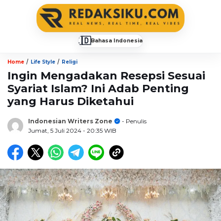
🇮🇩
Bahasa Indonesia
▼
/
/
Home
Life Style
Religi
Ingin Mengadakan Resepsi Sesuai
Syariat Islam? Ini Adab Penting
yang Harus Diketahui
Indonesian Writers Zone
- Penulis
Jumat, 5 Juli 2024
- 20:35 WIB