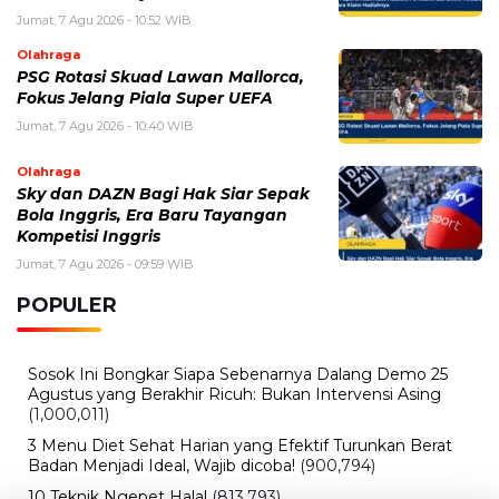
Olahraga
Sky dan DAZN Bagi Hak Siar Sepak
Bola Inggris, Era Baru Tayangan
Kompetisi Inggris
Jumat, 7 Agu 2026 - 09:59 WIB
POPULER
Sosok Ini Bongkar Siapa Sebenarnya Dalang Demo 25
Agustus yang Berakhir Ricuh: Bukan Intervensi Asing
(1,000,011)
3 Menu Diet Sehat Harian yang Efektif Turunkan Berat
Badan Menjadi Ideal, Wajib dicoba!
(900,794)
10 Teknik Ngepet Halal
(813,793)
Cara Download dan Install Bios AetherSX2 PS2
(702,348)
5 Resep Cumi yang Mantul dan Mudah Dimasak
(602,419)
Super Show 10 Jakarta 2025: Cek Perkiraan Harga Tiket
Konser Super Junior, ELF Wajib Tahu!
(502,135)