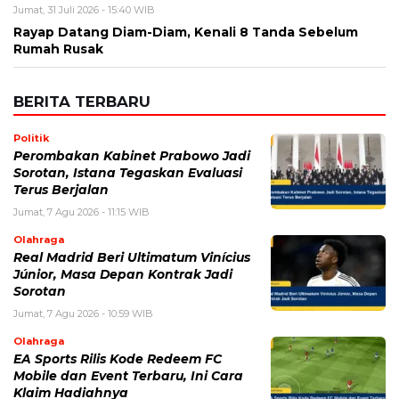
Politik
Perombakan Kabinet Prabowo Jadi
Sorotan, Istana Tegaskan Evaluasi
Terus Berjalan
Jumat, 7 Agu 2026 - 11:15 WIB
Olahraga
Real Madrid Beri Ultimatum Vinícius
Júnior, Masa Depan Kontrak Jadi
Sorotan
Jumat, 7 Agu 2026 - 10:59 WIB
Olahraga
EA Sports Rilis Kode Redeem FC
Mobile dan Event Terbaru, Ini Cara
Klaim Hadiahnya
Jumat, 7 Agu 2026 - 10:52 WIB
Olahraga
PSG Rotasi Skuad Lawan Mallorca,
Fokus Jelang Piala Super UEFA
Jumat, 7 Agu 2026 - 10:40 WIB