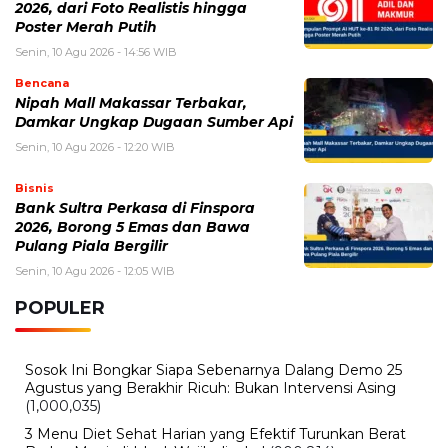
Senin, 10 Agu 2026 - 12:20 WIB
Bisnis
Bank Sultra Perkasa di Finspora
2026, Borong 5 Emas dan Bawa
Pulang Piala Bergilir
Senin, 10 Agu 2026 - 12:05 WIB
POPULER
Sosok Ini Bongkar Siapa Sebenarnya Dalang Demo 25
Agustus yang Berakhir Ricuh: Bukan Intervensi Asing
(1,000,035)
3 Menu Diet Sehat Harian yang Efektif Turunkan Berat
Badan Menjadi Ideal, Wajib dicoba!
(900,814)
10 Teknik Ngepet Halal
(813,808)
Cara Download dan Install Bios AetherSX2 PS2
(702,375)
5 Resep Cumi yang Mantul dan Mudah Dimasak
(602,454)
Super Show 10 Jakarta 2025: Cek Perkiraan Harga Tiket