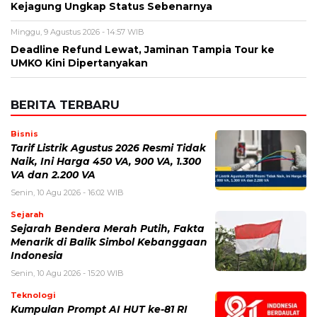
BERITA TERBARU
Bisnis
Tarif Listrik Agustus 2026 Resmi Tidak
Naik, Ini Harga 450 VA, 900 VA, 1.300
VA dan 2.200 VA
Senin, 10 Agu 2026 - 16:02 WIB
Sejarah
Sejarah Bendera Merah Putih, Fakta
Menarik di Balik Simbol Kebanggaan
Indonesia
Senin, 10 Agu 2026 - 15:20 WIB
Teknologi
Kumpulan Prompt AI HUT ke-81 RI
2026, dari Foto Realistis hingga
Poster Merah Putih
Senin, 10 Agu 2026 - 14:56 WIB
Bencana
Nipah Mall Makassar Terbakar,
Damkar Ungkap Dugaan Sumber Api