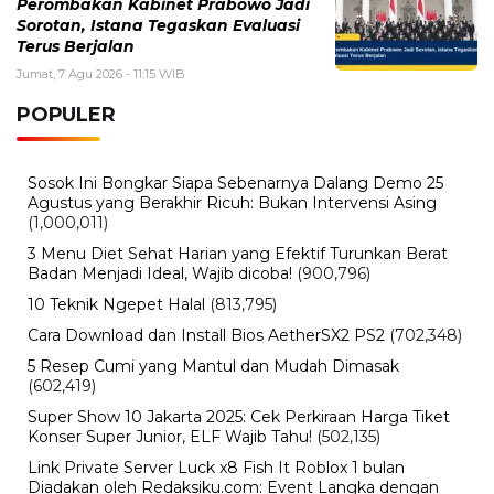
Kamis, 6 Agustus 2026 - 13:29 WIB
Beasiswa Bakti BCA 2027 Resmi Dibuka, Cek Syarat,
Manfaat, dan Jadwal Pendaftarannya
Rabu, 5 Agustus 2026 - 09:29 WIB
Rumor iPhone Air 2 Makin Kuat, Kamera Ganda dan
Chip 2nm Jadi Sorotan
BERITA TERBARU
Internasional
Kebohongan Profesor Cambridge
Jason Arday Diungkap Media? Ini
Faktanya
Jumat, 7 Agu 2026 - 14:07 WIB
Hiburan
One Piece 1190: Spoiler, Cerita
Terbaru, dan Perkembangan Besar
Dunia Bajak Laut