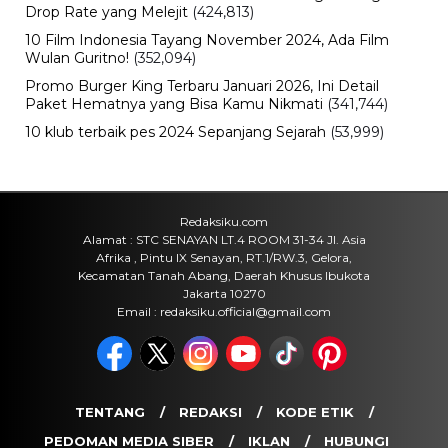
Jumat, 7 Agu 2026 - 13:09 WIB
Life Style
Wanita Tidak Bercerita Tapi Sering
Melakukan 5 Hal ini
Jumat, 7 Agu 2026 - 12:17 WIB
Hiburan
Chris Hansen Kembali Jadi Sorotan,
Profil Jurnalis Investigasi di Balik To
Catch a Predator
Jumat, 7 Agu 2026 - 11:23 WIB
Politik
Perombakan Kabinet Prabowo Jadi
Sorotan, Istana Tegaskan Evaluasi
Terus Berjalan
Jumat, 7 Agu 2026 - 11:15 WIB
POPULER
Sosok Ini Bongkar Siapa Sebenarnya Dalang Demo 25