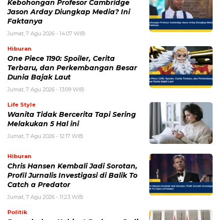
Simpan nama, email, dan situs web saya pada peramban ini
untuk komentar saya berikutnya.
BERITA TERKAIT
Kamis, 6 Agustus 2026 - 15:46 WIB
Kecelakaan Bus ALS Tewaskan Belasan Penumpang,
Polisi Tetapkan Dua Tersangka
Kamis, 6 Agustus 2026 - 15:25 WIB
Sarwendah Disebut Setia Dampingi Ruben Onsu Saat
Kondisi Kritis, Ini Kabar Terbarunya
Kamis, 6 Agustus 2026 - 13:50 WIB
Tarif Listrik PLN Terbaru Agustus 2026, Cek Besaran
Tarif untuk Semua Golongan