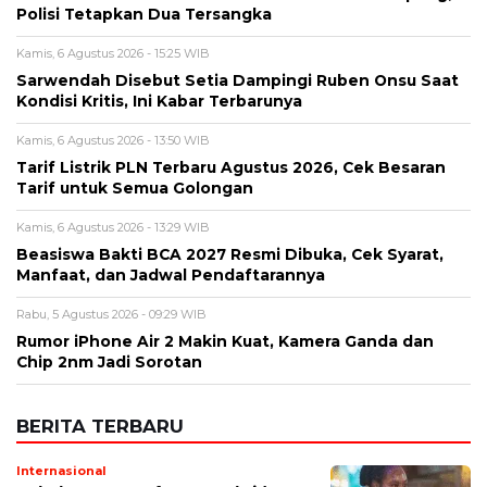
Alamat email tidak akan dipublikasikan. Kolom wajib ditandai *.
Komentar
*
Nama
*
Email
*