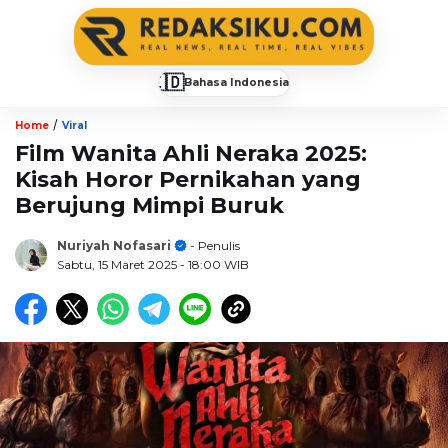
🇮🇩
Bahasa Indonesia
▼
/
Home
Viral
Film Wanita Ahli Neraka 2025:
Kisah Horor Pernikahan yang
Berujung Mimpi Buruk
Nuriyah Nofasari
- Penulis
Sabtu, 15 Maret 2025
- 18:00 WIB