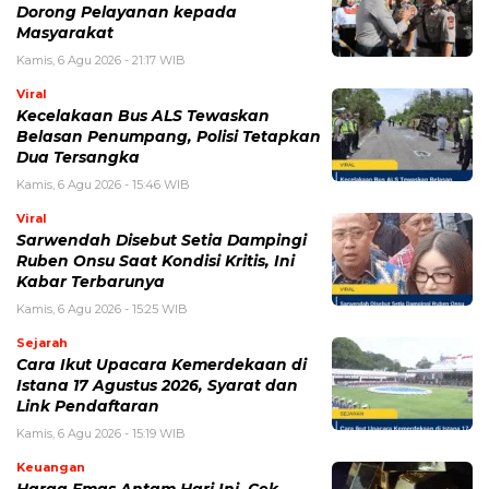
Kamis, 6 Agu 2026 - 15:46 WIB
Viral
Sarwendah Disebut Setia Dampingi
Ruben Onsu Saat Kondisi Kritis, Ini
Kabar Terbarunya
Kamis, 6 Agu 2026 - 15:25 WIB
Sejarah
Cara Ikut Upacara Kemerdekaan di
Istana 17 Agustus 2026, Syarat dan
Link Pendaftaran
Kamis, 6 Agu 2026 - 15:19 WIB
Keuangan
Harga Emas Antam Hari Ini, Cek
Pergerakan Harga Logam Mulia
Terbaru
Kamis, 6 Agu 2026 - 15:09 WIB
POPULER