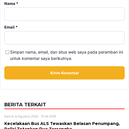
Simpan nama, email, dan situs web saya pada peramban ini
untuk komentar saya berikutnya.
BERITA TERKAIT
Kamis, 6 Agustus 2026 - 15:46 WIB
Kecelakaan Bus ALS Tewaskan Belasan Penumpang,
Polisi Tetapkan Dua Tersangka
Kamis, 6 Agustus 2026 - 15:25 WIB
Sarwendah Disebut Setia Dampingi Ruben Onsu Saat
Kondisi Kritis, Ini Kabar Terbarunya
Kamis, 6 Agustus 2026 - 13:50 WIB
Tarif Listrik PLN Terbaru Agustus 2026, Cek Besaran