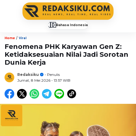
🇮🇩
Bahasa Indonesia
▼
/
Home
Viral
Fenomena PHK Karyawan Gen Z:
Ketidaksesuaian Nilai Jadi Sorotan
Dunia Kerja
Redaksiku
- Penulis
Jumat, 8 Mei 2026
- 13:57 WIB