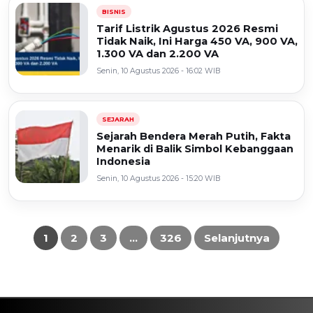
BISNIS
Tarif Listrik Agustus 2026 Resmi
Tidak Naik, Ini Harga 450 VA, 900 VA,
1.300 VA dan 2.200 VA
Senin, 10 Agustus 2026 - 16:02 WIB
SEJARAH
Sejarah Bendera Merah Putih, Fakta
Menarik di Balik Simbol Kebanggaan
Indonesia
Senin, 10 Agustus 2026 - 15:20 WIB
1
2
3
…
326
Selanjutnya
Paginasi
pos