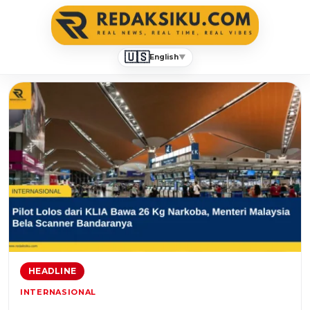
🇺🇸
English
▼
redaksiku.com
HEADLINE
INTERNASIONAL