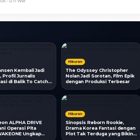
26 - 12:17 WIB
Hiburan
ansen Kembali Jadi
The Odyssey Christopher
 Profil Jurnalis
Nolan Jadi Sorotan, Film Epik
asi di Balik To Catch
dengan Produksi Terbesar
tor
Hiburan
eon ALPHA DRIVE
Sinopsis Reborn Rookie,
ni Operasi Pita
Drama Korea Fantasi dengan
 WAKEONE Ungkap
Plot Tak Terduga yang Bikin
 Terbarunya
Penasaran