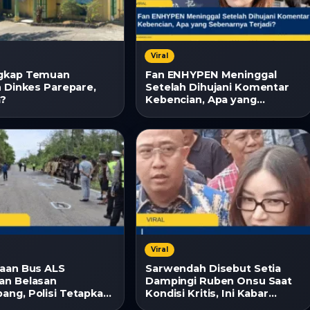
Viral
gkap Temuan
Fan ENHYPEN Meninggal
n Dinkes Parepare,
Setelah Dihujani Komentar
a?
Kebencian, Apa yang
Sebenarnya Terjadi?
Viral
aan Bus ALS
Sarwendah Disebut Setia
an Belasan
Dampingi Ruben Onsu Saat
ng, Polisi Tetapkan
Kondisi Kritis, Ini Kabar
rsangka
Terbarunya