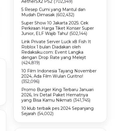
AetherSX2 PS2
(702,349)
5 Resep Cumi yang Mantul dan
Mudah Dimasak
(602,432)
Super Show 10 Jakarta 2025: Cek
Perkiraan Harga Tiket Konser Super
Junior, ELF Wajib Tahu!
(502,144)
Link Private Server Luck x8 Fish It
Roblox 1 bulan Diadakan oleh
Redaksiku.com: Event Langka
dengan Drop Rate yang Melejit
(424,819)
10 Film Indonesia Tayang November
2024, Ada Film Wulan Guritno!
(352,096)
Promo Burger King Terbaru Januari
2026, Ini Detail Paket Hematnya
yang Bisa Kamu Nikmati
(341,745)
10 klub terbaik pes 2024 Sepanjang
Sejarah
(54,002)