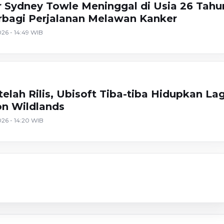
r Sydney Towle Meninggal di Usia 26 Tahu
rbagi Perjalanan Melawan Kanker
26 - 14:49 WIB
elah Rilis, Ubisoft Tiba-tiba Hidupkan Lag
n Wildlands
26 - 14:20 WIB
Lomba
: Choose Happiness
Novel
Senja
26) Ada kabar nih
Ini Dia Juara Pandora IWZ
wamu Kembali
Novel Hitam Putih
lue
x Redaksiku.com 2024
1)
Pernikahan (Bab 16)