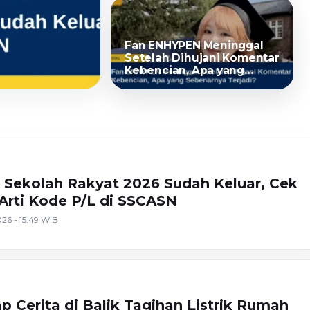
Fan ENHYPEN Meninggal
Setelah Dihujani Komentar
Kebencian, Apa yang
Sebenarnya Terjadi?
 Sekolah Rakyat 2026 Sudah Keluar, Cek
rti Kode P/L di SSCASN
26 - 15:49 WIB
ama
/L
 Cerita di Balik Tagihan Listrik Rumah