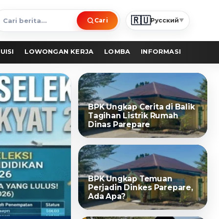
🇷🇺
Cari
Русский
▼
ari
erita
UISI
LOWONGAN KERJA
LOMBA
INFORMASI
BPK Ungkap Cerita di Balik
Tagihan Listrik Rumah
Dinas Parepare
BPK Ungkap Temuan
Perjadin Dinkes Parepare,
Ada Apa?