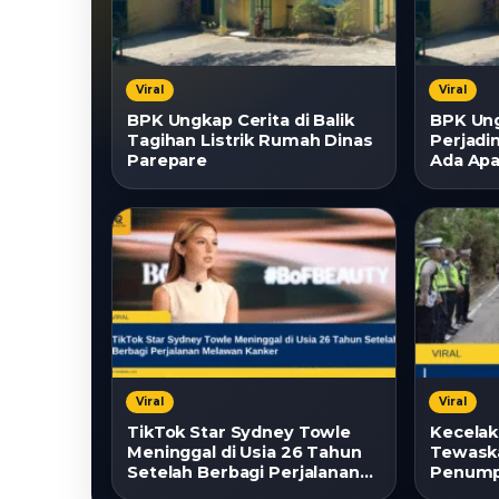
Viral
Viral
BPK Ungkap Cerita di Balik
BPK Un
Tagihan Listrik Rumah Dinas
Perjadi
Parepare
Ada Ap
Viral
Viral
TikTok Star Sydney Towle
Kecelak
Meninggal di Usia 26 Tahun
Tewask
Setelah Berbagi Perjalanan
Penumpa
Melawan Kanker
Dua Te