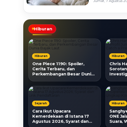
Jumat, 7 Agustus 20
Hiburan
Hiburan
Hiburan
One Piece 1190: Spoiler,
Chris H
Cerita Terbaru, dan
Sorotan,
Perkembangan Besar Dunia
Investig
Bajak Laut
a Preda
Sejarah
Hiburan
Cara Ikut Upacara
Sanghy
Kemerdekaan di Istana 17
ONE Jala
Agustus 2026, Syarat dan
Suara,
Link Pendaftaran
Kondisi