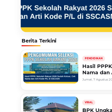
Berita Terkini
HEADLINE
PENDIDIKAN
Hasil PPPK
PENDIDIKAN
Hasil PPPK
Sekolah Rakyat
Nama dan A
Jumat, 7 Agustus 20
2026 Sudah
Keluar, Cek N
VIRAL
dan Arti Kode P
BPK Ungkap