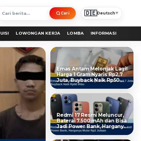
🇩🇪
Cari
Deutsch
▼
ari
erita
UISI
LOWONGAN KERJA
LOMBA
INFORMASI
Emas Antam Melonjak Lagi!
Harga 1 Gram Nyaris Rp2,7
Juta, Buyback Naik Rp50
Ribu
Redmi 17 Resmi Meluncur,
Baterai 7.500 mAh dan Bisa
Jadi Power Bank, Harganya
Mulai Rp2 Jutaan