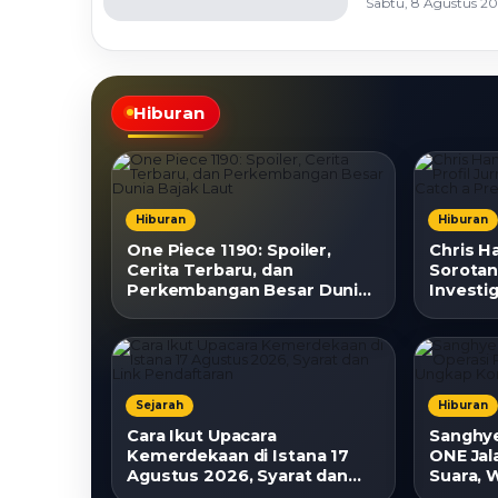
Sabtu, 8 Agustus 20
Hiburan
Hiburan
Hiburan
One Piece 1190: Spoiler,
Chris H
Cerita Terbaru, dan
Sorotan,
Perkembangan Besar Dunia
Investig
Bajak Laut
a Preda
Sejarah
Hiburan
Cara Ikut Upacara
Sanghy
Kemerdekaan di Istana 17
ONE Jala
Agustus 2026, Syarat dan
Suara,
Link Pendaftaran
Kondisi