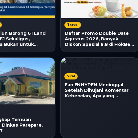
Travel
lun Borong 61 Land
Daftar Promo Double Date
FJ Sekaligus,
Agustus 2026, Banyak
a Bukan untuk
Diskon Spesial 8.8 di HokBen
Viral
Fan ENHYPEN Meninggal
Setelah Dihujani Komentar
Kebencian, Apa yang
Sebenarnya Terjadi?
gkap Temuan
n Dinkes Parepare,
a?