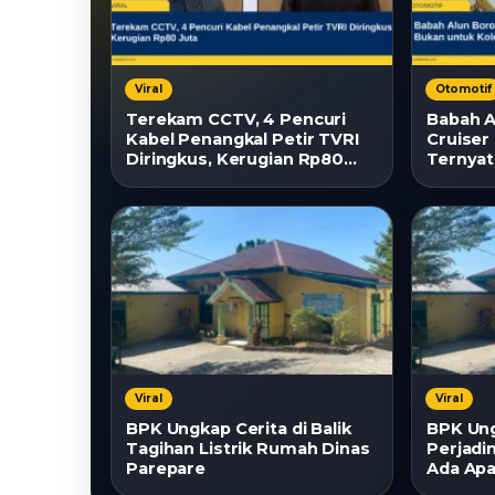
Viral
Otomotif
Terekam CCTV, 4 Pencuri
Babah A
Kabel Penangkal Petir TVRI
Cruiser 
Diringkus, Kerugian Rp80
Ternyat
Juta
Koleksi
Viral
Viral
BPK Ungkap Cerita di Balik
BPK Un
Tagihan Listrik Rumah Dinas
Perjadi
Parepare
Ada Ap