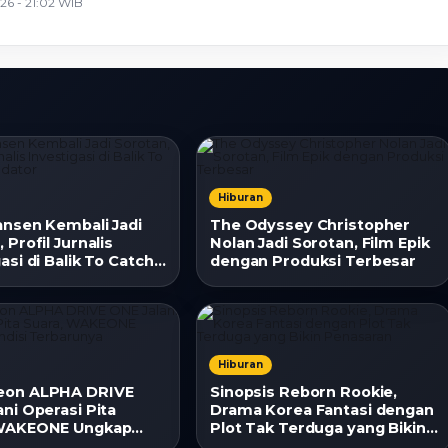
26 - 21:02 WIB
Hiburan
ansen Kembali Jadi
The Odyssey Christopher
 Profil Jurnalis
Nolan Jadi Sorotan, Film Epik
asi di Balik To Catch
dengan Produksi Terbesar
tor
Hiburan
eon ALPHA DRIVE
Sinopsis Reborn Rookie,
ni Operasi Pita
Drama Korea Fantasi dengan
 WAKEONE Ungkap
Plot Tak Terduga yang Bikin
 Terbarunya
Penasaran