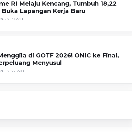
ame RI Melaju Kencang, Tumbuh 18,22
 Buka Lapangan Kerja Baru
26 - 21:31 WIB
Menggila di GOTF 2026! ONIC ke Final,
erpeluang Menyusul
26 - 21:22 WIB
Lomba
: Choose Happiness
Novel
Senja
26) Ada kabar nih
Ini Dia Juara Pandora IWZ
wamu Kembali
Novel Hitam Putih
lue
x Redaksiku.com 2024
1)
Pernikahan (Bab 16)