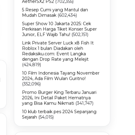
AetherSX2 PS2
(702,355)
5 Resep Cumi yang Mantul dan
Mudah Dimasak
(602,434)
Super Show 10 Jakarta 2025: Cek
Perkiraan Harga Tiket Konser Super
Junior, ELF Wajib Tahu!
(502,151)
Link Private Server Luck x8 Fish It
Roblox 1 bulan Diadakan oleh
Redaksiku.com: Event Langka
dengan Drop Rate yang Melejit
(424,819)
10 Film Indonesia Tayang November
2024, Ada Film Wulan Guritno!
I
(352,096)
Promo Burger King Terbaru Januari
2026, Ini Detail Paket Hematnya
yang Bisa Kamu Nikmati
(341,747)
10 klub terbaik pes 2024 Sepanjang
Sejarah
(54,015)