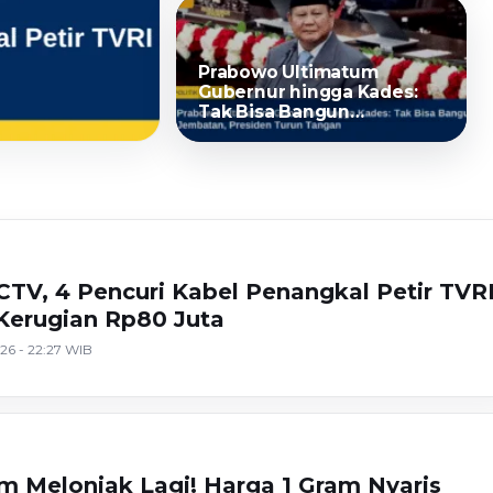
Prabowo Ultimatum
Gubernur hingga Kades:
Tak Bisa Bangun
Jembatan, Presiden Turun
Tangan
 4
TV, 4 Pencuri Kabel Penangkal Petir TVR
 Kerugian Rp80 Juta
26 - 22:27 WIB
r
 Melonjak Lagi! Harga 1 Gram Nyaris