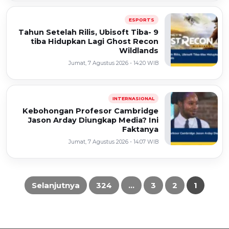
ESPORTS
9 Tahun Setelah Rilis, Ubisoft Tiba-
tiba Hidupkan Lagi Ghost Recon
Wildlands
Jumat, 7 Agustus 2026 - 14:20 WIB
INTERNASIONAL
Kebohongan Profesor Cambridge
Jason Arday Diungkap Media? Ini
Faktanya
Jumat, 7 Agustus 2026 - 14:07 WIB
Selanjutnya
324
…
3
2
1
Paginasi
pos