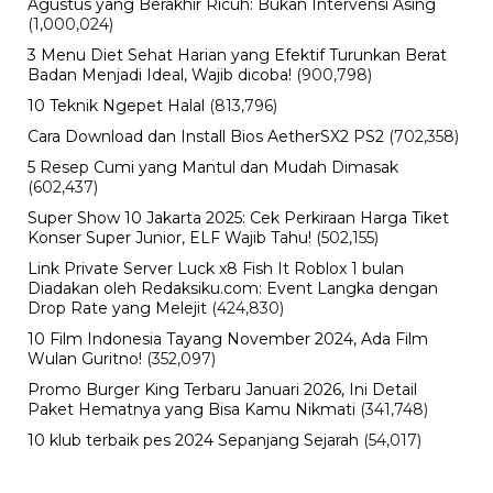
Agustus yang Berakhir Ricuh: Bukan Intervensi Asing
(1,000,024)
3 Menu Diet Sehat Harian yang Efektif Turunkan Berat
Badan Menjadi Ideal, Wajib dicoba!
(900,798)
10 Teknik Ngepet Halal
(813,796)
Cara Download dan Install Bios AetherSX2 PS2
(702,358)
5 Resep Cumi yang Mantul dan Mudah Dimasak
(602,437)
Super Show 10 Jakarta 2025: Cek Perkiraan Harga Tiket
Konser Super Junior, ELF Wajib Tahu!
(502,155)
Link Private Server Luck x8 Fish It Roblox 1 bulan
Diadakan oleh Redaksiku.com: Event Langka dengan
Drop Rate yang Melejit
(424,830)
10 Film Indonesia Tayang November 2024, Ada Film
Wulan Guritno!
(352,097)
Promo Burger King Terbaru Januari 2026, Ini Detail
Paket Hematnya yang Bisa Kamu Nikmati
(341,748)
10 klub terbaik pes 2024 Sepanjang Sejarah
(54,017)