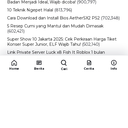
Badan Menjadi Ideal, Wajib dicoba!
(900,797)
10 Teknik Ngepet Halal
(813,796)
Cara Download dan Install Bios AetherSX2 PS2
(702,348)
5 Resep Cumi yang Mantul dan Mudah Dimasak
(602,421)
Super Show 10 Jakarta 2025: Cek Perkiraan Harga Tiket
Konser Super Junior, ELF Wajib Tahu!
(502,140)
Link Private Server Luck x8 Fish It Roblox 1 bulan
Diadakan oleh Redaksiku.com: Event Langka dengan
Drop Rate yang Melejit
(424,816)
Home
Berita
Cerita
Info
Cari
10 Film Indonesia Tayang November 2024, Ada Film
Wulan Guritno!
(352,096)
Promo Burger King Terbaru Januari 2026, Ini Detail
Paket Hematnya yang Bisa Kamu Nikmati
(341,744)
10 klub terbaik pes 2024 Sepanjang Sejarah
(54,000)
Redaksiku.com
Alamat : STC SENAYAN LT.4 ROOM 31-34 Jl. Asia