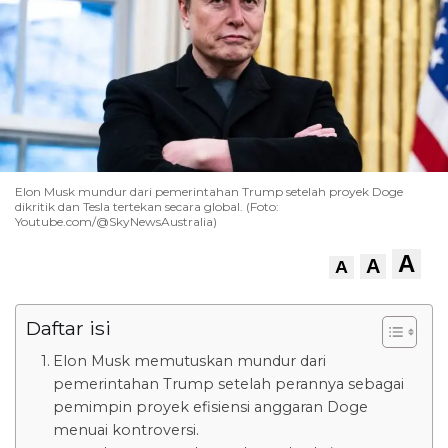
Elon Musk mundur dari pemerintahan Trump setelah proyek Doge
dikritik dan Tesla tertekan secara global. (Foto:
Youtube.com/@SkyNewsAustralia)
A
A
A
Daftar isi
Elon Musk memutuskan mundur dari
pemerintahan Trump setelah perannya sebagai
pemimpin proyek efisiensi anggaran Doge
menuai kontroversi.