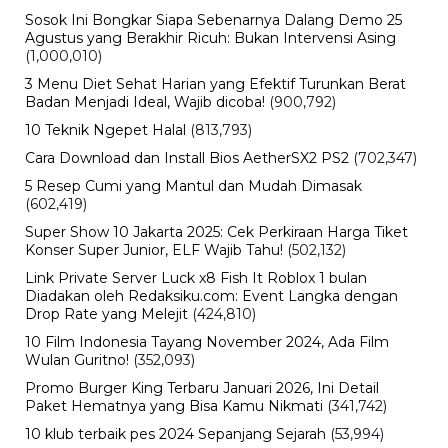
BERITA TERBARU
Internasional
Sertijab Polres Barru, Kapolres
Dorong Pelayanan kepada
Masyarakat
Kamis, 6 Agu 2026 - 21:17 WIB
Viral
Kecelakaan Bus ALS Tewaskan
Belasan Penumpang, Polisi Tetapkan
Dua Tersangka
Kamis, 6 Agu 2026 - 15:46 WIB
Viral
Sarwendah Disebut Setia Dampingi
Ruben Onsu Saat Kondisi Kritis, Ini
Kabar Terbarunya
Kamis, 6 Agu 2026 - 15:25 WIB
Sejarah