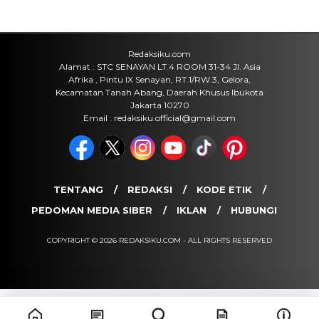
Cara Ikut Upacara Kemerdekaan di
Istana 17 Agustus 2026, Syarat dan
Link Pendaftaran
Kamis, 6 Agu 2026 - 15:19 WIB
Keuangan
Harga Emas Antam Hari Ini, Cek
Pergerakan Harga Logam Mulia
Terbaru
Kamis, 6 Agu 2026 - 15:09 WIB
POPULER
Sosok Ini Bongkar Siapa Sebenarnya Dalang Demo 25
Agustus yang Berakhir Ricuh: Bukan Intervensi Asing
(1,000,010)
3 Menu Diet Sehat Harian yang Efektif Turunkan Berat
Badan Menjadi Ideal, Wajib dicoba!
(900,792)
10 Teknik Ngepet Halal
(813,793)
Cara Download dan Install Bios AetherSX2 PS2
(702,347)