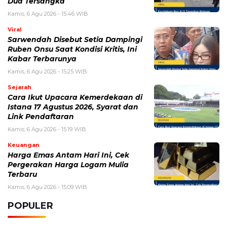
BERITA TERKAIT
Kamis, 6 Agustus 2026 - 15:46 WIB
Kecelakaan Bus ALS Tewaskan Belasan Penumpang,
Polisi Tetapkan Dua Tersangka
Kamis, 6 Agustus 2026 - 15:25 WIB
Sarwendah Disebut Setia Dampingi Ruben Onsu Saat
Kondisi Kritis, Ini Kabar Terbarunya
Kamis, 6 Agustus 2026 - 13:50 WIB
Tarif Listrik PLN Terbaru Agustus 2026, Cek Besaran
Tarif untuk Semua Golongan
Kamis, 6 Agustus 2026 - 13:29 WIB
Beasiswa Bakti BCA 2027 Resmi Dibuka, Cek Syarat,
Manfaat, dan Jadwal Pendaftarannya
Rabu, 5 Agustus 2026 - 09:29 WIB
Rumor iPhone Air 2 Makin Kuat, Kamera Ganda dan
Chip 2nm Jadi Sorotan