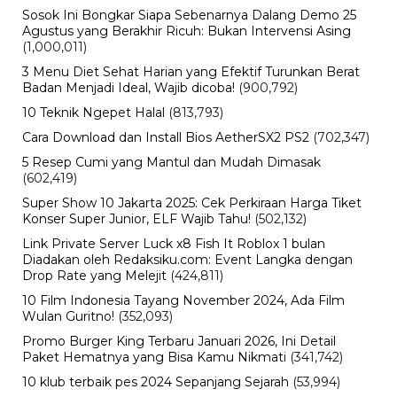
Sosok Ini Bongkar Siapa Sebenarnya Dalang Demo 25
Agustus yang Berakhir Ricuh: Bukan Intervensi Asing
(1,000,011)
3 Menu Diet Sehat Harian yang Efektif Turunkan Berat
Badan Menjadi Ideal, Wajib dicoba!
(900,792)
10 Teknik Ngepet Halal
(813,793)
Cara Download dan Install Bios AetherSX2 PS2
(702,347)
5 Resep Cumi yang Mantul dan Mudah Dimasak
(602,419)
Super Show 10 Jakarta 2025: Cek Perkiraan Harga Tiket
Konser Super Junior, ELF Wajib Tahu!
(502,132)
Link Private Server Luck x8 Fish It Roblox 1 bulan
Diadakan oleh Redaksiku.com: Event Langka dengan
Drop Rate yang Melejit
(424,811)
10 Film Indonesia Tayang November 2024, Ada Film
Wulan Guritno!
(352,093)
Promo Burger King Terbaru Januari 2026, Ini Detail
Paket Hematnya yang Bisa Kamu Nikmati
(341,742)
10 klub terbaik pes 2024 Sepanjang Sejarah
(53,994)