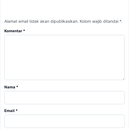
Email
*
Simpan nama, email, dan situs web saya pada peramban ini
untuk komentar saya berikutnya.
BERITA TERKAIT
Kamis, 6 Agustus 2026 - 15:46 WIB
Kecelakaan Bus ALS Tewaskan Belasan Penumpang,
Polisi Tetapkan Dua Tersangka
Kamis, 6 Agustus 2026 - 15:25 WIB
Sarwendah Disebut Setia Dampingi Ruben Onsu Saat
Kondisi Kritis, Ini Kabar Terbarunya