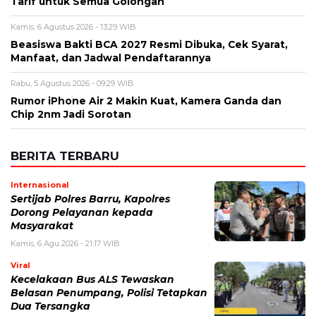
Kecelakaan Bus ALS Tewaskan
Belasan Penumpang, Polisi Tetapkan
Dua Tersangka
Kamis, 6 Agu 2026 - 15:46 WIB
Viral
Sarwendah Disebut Setia Dampingi
Ruben Onsu Saat Kondisi Kritis, Ini
Kabar Terbarunya
Kamis, 6 Agu 2026 - 15:25 WIB
Sejarah
Cara Ikut Upacara Kemerdekaan di
Istana 17 Agustus 2026, Syarat dan
Link Pendaftaran
Kamis, 6 Agu 2026 - 15:19 WIB
Keuangan
Harga Emas Antam Hari Ini, Cek
Pergerakan Harga Logam Mulia
Terbaru
Kamis, 6 Agu 2026 - 15:09 WIB