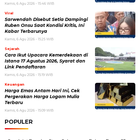
POPULER
Sosok Ini Bongkar Siapa Sebenarnya Dalang Demo 25
Agustus yang Berakhir Ricuh: Bukan Intervensi Asing
(1,000,011)
3 Menu Diet Sehat Harian yang Efektif Turunkan Berat
Badan Menjadi Ideal, Wajib dicoba!
(900,793)
10 Teknik Ngepet Halal
(813,793)
Cara Download dan Install Bios AetherSX2 PS2
(702,348)
5 Resep Cumi yang Mantul dan Mudah Dimasak
(602,419)
Super Show 10 Jakarta 2025: Cek Perkiraan Harga Tiket
Konser Super Junior, ELF Wajib Tahu!
(502,132)
Link Private Server Luck x8 Fish It Roblox 1 bulan
Diadakan oleh Redaksiku.com: Event Langka dengan
Drop Rate yang Melejit
(424,811)
10 Film Indonesia Tayang November 2024, Ada Film
Wulan Guritno!
(352,093)
Promo Burger King Terbaru Januari 2026, Ini Detail