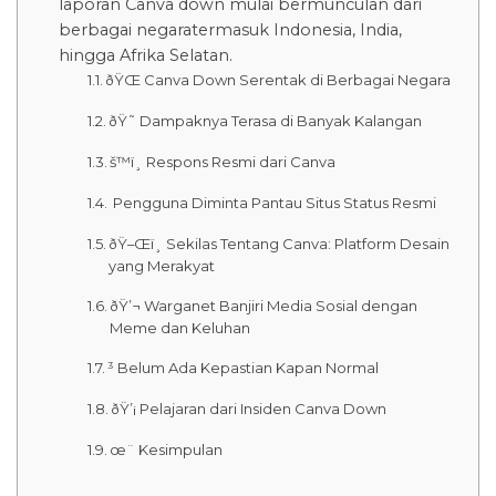
laporan Canva down mulai bermunculan dari
berbagai negaratermasuk Indonesia, India,
hingga Afrika Selatan.
ðŸŒ Canva Down Serentak di Berbagai Negara
ðŸ˜­ Dampaknya Terasa di Banyak Kalangan
š™ï¸ Respons Resmi dari Canva
 Pengguna Diminta Pantau Situs Status Resmi
ðŸ–Œï¸ Sekilas Tentang Canva: Platform Desain
yang Merakyat
ðŸ’¬ Warganet Banjiri Media Sosial dengan
Meme dan Keluhan
³ Belum Ada Kepastian Kapan Normal
ðŸ’¡ Pelajaran dari Insiden Canva Down
œ¨ Kesimpulan