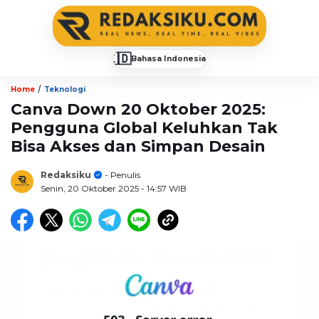
🇮🇩
Bahasa Indonesia
▼
/
Home
Teknologi
Canva Down 20 Oktober 2025:
Pengguna Global Keluhkan Tak
Bisa Akses dan Simpan Desain
Redaksiku
- Penulis
Senin, 20 Oktober 2025
- 14:57 WIB