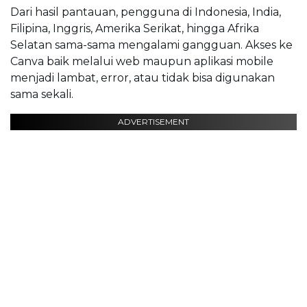
Dari hasil pantauan, pengguna di Indonesia, India,
Filipina, Inggris, Amerika Serikat, hingga Afrika
Selatan sama-sama mengalami gangguan. Akses ke
Canva baik melalui web maupun aplikasi mobile
menjadi lambat, error, atau tidak bisa digunakan
sama sekali.
ADVERTISEMENT