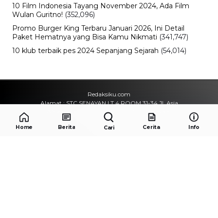
10 Film Indonesia Tayang November 2024, Ada Film
Wulan Guritno!
(352,096)
Promo Burger King Terbaru Januari 2026, Ini Detail
Paket Hematnya yang Bisa Kamu Nikmati
(341,747)
10 klub terbaik pes 2024 Sepanjang Sejarah
(54,014)
Redaksiku.com
Alamat : STC SENAYAN LT.4 ROOM 31-34 Jl. Asia
Afrika , Pintu IX Senayan, RT.1/RW.3, Gelora,
Kecamatan Tanah Abang, Daerah Khusus Ibukota
Home
Berita
Cerita
Info
Cari
Jakarta 10270
Email : redaksiku.official@gmail.com
TENTANG
REDAKSI
KODE ETIK
PEDOMAN MEDIA SIBER
IKLAN
HUBUNGI