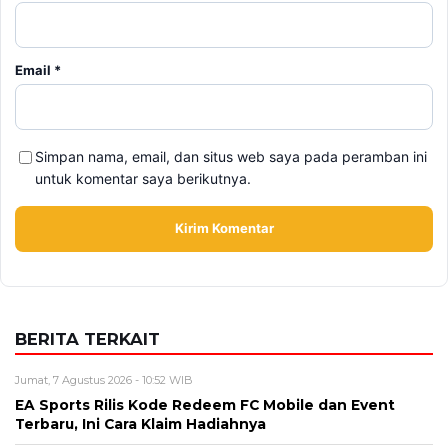
Email
*
Simpan nama, email, dan situs web saya pada peramban ini
untuk komentar saya berikutnya.
BERITA TERKAIT
Jumat, 7 Agustus 2026 - 10:52 WIB
EA Sports Rilis Kode Redeem FC Mobile dan Event
Terbaru, Ini Cara Klaim Hadiahnya