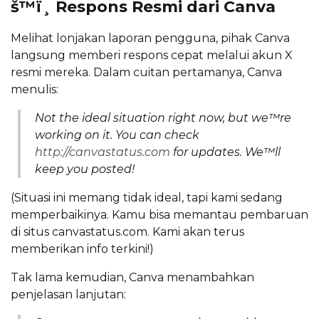
š™ï¸ Respons Resmi dari Canva
Melihat lonjakan laporan pengguna, pihak Canva
langsung memberi respons cepat melalui akun X
resmi mereka. Dalam cuitan pertamanya, Canva
menulis:
Not the ideal situation right now, but we™re
working on it. You can check
http://canvastatus.com
for updates. We™ll
keep you posted!
(Situasi ini memang tidak ideal, tapi kami sedang
memperbaikinya. Kamu bisa memantau pembaruan
di situs canvastatus.com. Kami akan terus
memberikan info terkini!)
Tak lama kemudian, Canva menambahkan
penjelasan lanjutan: