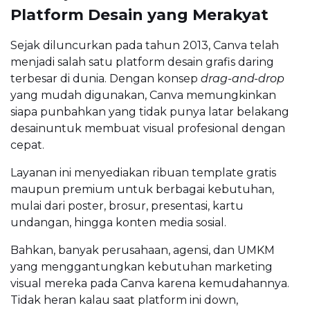
Platform Desain yang Merakyat
Sejak diluncurkan pada tahun 2013, Canva telah
menjadi salah satu platform desain grafis daring
terbesar di dunia. Dengan konsep
drag-and-drop
yang mudah digunakan, Canva memungkinkan
siapa punbahkan yang tidak punya latar belakang
desainuntuk membuat visual profesional dengan
cepat.
Layanan ini menyediakan ribuan template gratis
maupun premium untuk berbagai kebutuhan,
mulai dari poster, brosur, presentasi, kartu
undangan, hingga konten media sosial.
Bahkan, banyak perusahaan, agensi, dan UMKM
yang menggantungkan kebutuhan marketing
visual mereka pada Canva karena kemudahannya.
Tidak heran kalau saat platform ini down,