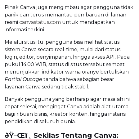
Pihak Canva juga mengimbau agar pengguna tidak
panik dan terus memantau pembaruan di laman
resmi
canvastatus.com
untuk mendapatkan
informasi terkini.
Melalui situs itu, pengguna bisa melihat status
sistem Canva secara real-time, mulai dari status
login, editor, penyimpanan, hingga akses API. Pada
pukul 14.00 WIB, status di situs tersebut sempat
menunjukkan indikator warna oranye bertuliskan
Partial Outage
tanda bahwa sebagian besar
layanan Canva sedang tidak stabil.
Banyak pengguna yang berharap agar masalah ini
cepat selesai, mengingat Canva adalah alat utama
bagi ribuan bisnis, kreator konten, hingga instansi
pendidikan di seluruh dunia.
ðŸ–Œï¸ Sekilas Tentang Canva: