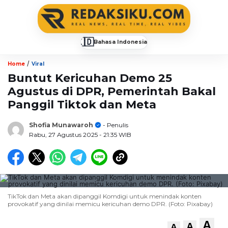
🇮🇩
Bahasa Indonesia
▼
/
Home
Viral
Buntut Kericuhan Demo 25
Agustus di DPR, Pemerintah Bakal
Panggil Tiktok dan Meta
Shofia Munawaroh
- Penulis
Rabu, 27 Agustus 2025
- 21:35 WIB
TikTok dan Meta akan dipanggil Komdigi untuk menindak konten
provokatif yang dinilai memicu kericuhan demo DPR. (Foto: Pixabay)
A
A
A