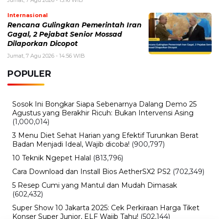
Jumat, 7 Agu 2026 - 15:16 WIB
Internasional
Rencana Gulingkan Pemerintah Iran
Gagal, 2 Pejabat Senior Mossad
Dilaporkan Dicopot
Jumat, 7 Agu 2026 - 14:56 WIB
POPULER
Sosok Ini Bongkar Siapa Sebenarnya Dalang Demo 25
Agustus yang Berakhir Ricuh: Bukan Intervensi Asing
(1,000,014)
3 Menu Diet Sehat Harian yang Efektif Turunkan Berat
Badan Menjadi Ideal, Wajib dicoba!
(900,797)
10 Teknik Ngepet Halal
(813,796)
Cara Download dan Install Bios AetherSX2 PS2
(702,349)
5 Resep Cumi yang Mantul dan Mudah Dimasak
(602,432)
Super Show 10 Jakarta 2025: Cek Perkiraan Harga Tiket
Konser Super Junior, ELF Wajib Tahu!
(502,144)