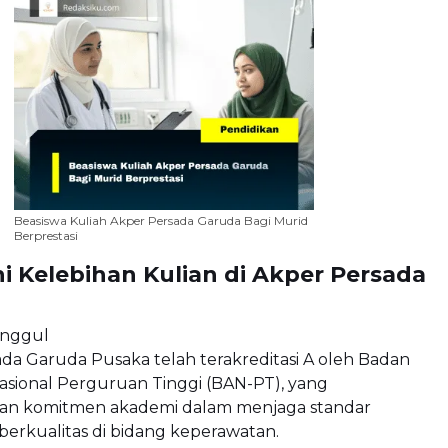
Beasiswa Kuliah Akper Persada Garuda Bagi Murid
Berprestasi
ni Kelebihan Kulian di Akper Persada
Unggul
da Garuda Pusaka telah terakreditasi A oleh Badan
Nasional Perguruan Tinggi (BAN-PT), yang
n komitmen akademi dalam menjaga standar
berkualitas di bidang keperawatan.