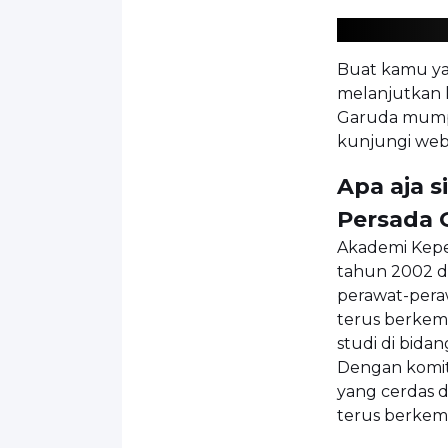
Buat kamu yan
melanjutkan k
Garuda mumpu
kunjungi web
Apa aja s
Persada 
Akademi Kepe
tahun 2002 d
perawat-peraw
terus berkem
studi di bida
Dengan komit
yang cerdas d
terus berkem