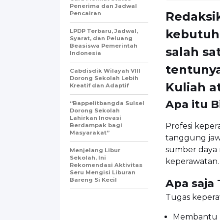
Penerima dan Jadwal
Redaksi
Pencairan
kebutuh
LPDP Terbaru, Jadwal,
Syarat, dan Peluang
Beasiswa Pemerintah
salah s
Indonesia
tentuny
Cabdisdik Wilayah VIII
Dorong Sekolah Lebih
Kuliah a
Kreatif dan Adaptif
Apa itu 
“Bappelitbangda Sulsel
Dorong Sekolah
Lahirkan Inovasi
Profesi keper
Berdampak bagi
Masyarakat”
tanggung ja
sumber daya m
Menjelang Libur
Sekolah, Ini
keperawatan.
Rekomendasi Aktivitas
Seru Mengisi Liburan
Bareng Si Kecil
Apa saja
Tugas kepera
Membantu 