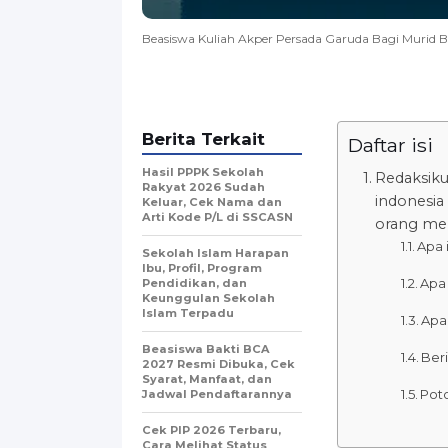
Beasiswa Kuliah Akper Persada Garuda Bagi Murid Be
Berita Terkait
Daftar isi
Hasil PPPK Sekolah
Redaksik
Rakyat 2026 Sudah
indonesia
Keluar, Cek Nama dan
Arti Kode P/L di SSCASN
orang men
Apa 
Sekolah Islam Harapan
Ibu, Profil, Program
Apa
Pendidikan, dan
Keunggulan Sekolah
Islam Terpadu
Apa
Beasiswa Bakti BCA
Beri
2027 Resmi Dibuka, Cek
Syarat, Manfaat, dan
Pot
Jadwal Pendaftarannya
Cek PIP 2026 Terbaru,
Cara Melihat Status