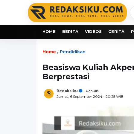
C
b
HOME
BERITA
VIDEOS
CERITA
P
Home
Pendidikan
/
Beasiswa Kuliah Akpe
Berprestasi
Redaksiku
- Penulis
Jumat, 6 September 2024
- 20:25 WIB