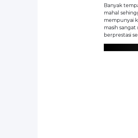
Banyak tempa
mahal sehing
mempunyai ke
masih sanga
berprestasi 