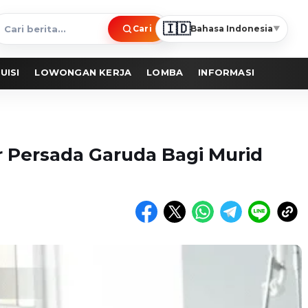
🇮🇩
Cari
Bahasa Indonesia
▼
ari
erita
UISI
LOWONGAN KERJA
LOMBA
INFORMASI
r Persada Garuda Bagi Murid