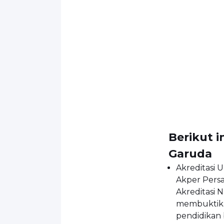
Berikut i
Garuda
Akreditasi 
Akper Persa
Akreditasi 
membuktika
pendidikan 