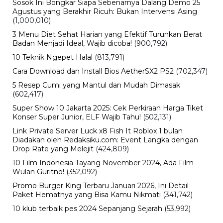
BERITA TERBARU
Viral
Kecelakaan Bus ALS Tewaskan
Belasan Penumpang, Polisi Tetapkan
Dua Tersangka
Kamis, 6 Agu 2026 - 15:46 WIB
Viral
Sarwendah Disebut Setia Dampingi
Ruben Onsu Saat Kondisi Kritis, Ini
Kabar Terbarunya
Kamis, 6 Agu 2026 - 15:25 WIB
Sejarah
Cara Ikut Upacara Kemerdekaan di
Istana 17 Agustus 2026, Syarat dan
Link Pendaftaran
Kamis, 6 Agu 2026 - 15:19 WIB
Keuangan
Harga Emas Antam Hari Ini, Cek