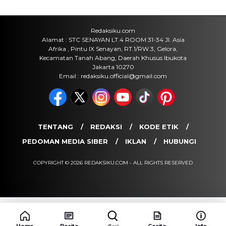
Pergerakan Harga Logam Mulia
Terbaru
Kamis, 6 Agu 2026 - 15:09 WIB
Sejarah
Upacara HUT RI 81 di Istana
Merdeka, Persiapan dan Rangkaian
Peringatan Kemerdekaan 2026
Kamis, 6 Agu 2026 - 15:01 WIB
POPULER
Sosok Ini Bongkar Siapa Sebenarnya Dalang Demo 25
Agustus yang Berakhir Ricuh: Bukan Intervensi Asing
(1,000,010)
3 Menu Diet Sehat Harian yang Efektif Turunkan Berat
Badan Menjadi Ideal, Wajib dicoba!
(900,792)
10 Teknik Ngepet Halal
(813,791)
Cara Download dan Install Bios AetherSX2 PS2
(702,347)
5 Resep Cumi yang Mantul dan Mudah Dimasak