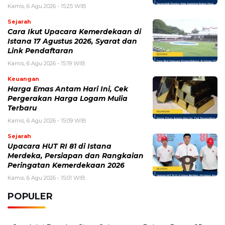
BERITA TERKAIT
Rabu, 5 Agustus 2026 - 08:48 WIB
Pemutihan Pajak Kendaraan Jatim 2026 Resmi Dibuka,
Simak Jadwal dan Daftar Keringanannya
Senin, 3 Agustus 2026 - 10:39 WIB
Pameran Otomotif 2026 Terbaru, Jadwal, Mobil Baru,
dan Tren Kendaraan Masa Depan
Minggu, 2 Agustus 2026 - 11:00 WIB
Shuttle Bus GIIAS 2026 Hadir dengan 3 Pick Up Point
Baru untuk Akhir Pekan, Cek Rute Detailnya
Sabtu, 1 Agustus 2026 - 09:51 WIB
BYD Seal Terbakar, Ini Kronologi dan Fakta Kasus Mobil
Listrik yang Disorot
Senin, 27 Juli 2026 - 13:55 WIB
Suzuki Brezza Terbaru 2026 Resmi Jadi Sorotan, SUV
Kompak dengan Fitur Modern dan Mesin Efisien