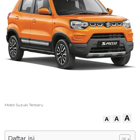
Mobil Suzuki Terbaru
A
A
A
Daftar isi