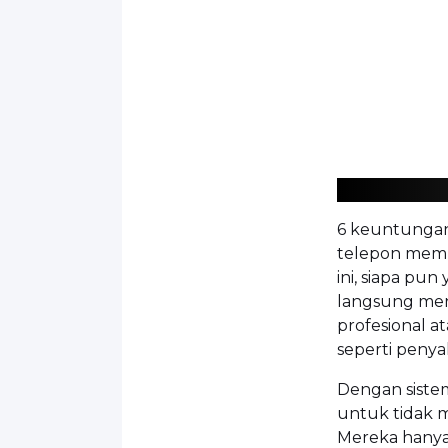
6 keuntungan
telepon memb
ini, siapa pu
langsung me
profesional a
seperti peny
Dengan sistem
untuk tidak m
Mereka hanya