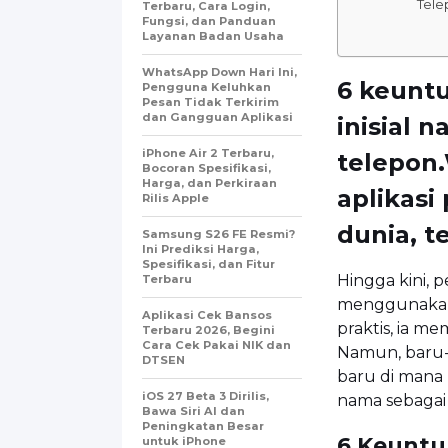
Tele
Terbaru, Cara Login,
Fungsi, dan Panduan
Layanan Badan Usaha
WhatsApp Down Hari Ini,
6 keunt
Pengguna Keluhkan
Pesan Tidak Terkirim
dan Gangguan Aplikasi
inisial 
iPhone Air 2 Terbaru,
telepon
Bocoran Spesifikasi,
Harga, dan Perkiraan
aplikasi
Rilis Apple
dunia, t
Samsung S26 FE Resmi?
Ini Prediksi Harga,
Spesifikasi, dan Fitur
Hingga kini,
Terbaru
menggunakan 
Aplikasi Cek Bansos
praktis, ia m
Terbaru 2026, Begini
Cara Cek Pakai NIK dan
Namun, baru-
DTSEN
baru di mana
iOS 27 Beta 3 Dirilis,
nama sebagai
Bawa Siri AI dan
Peningkatan Besar
6 Keunt
untuk iPhone