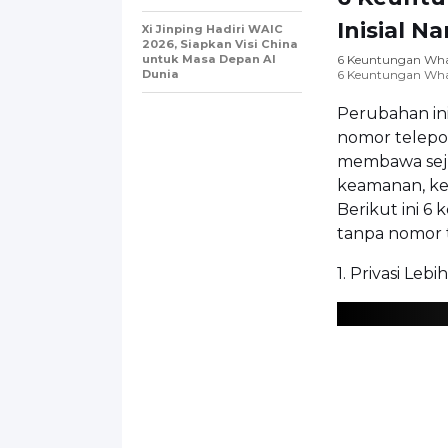
Inisial 
Xi Jinping Hadiri WAIC
2026, Siapkan Visi China
untuk Masa Depan AI
6 Keuntungan Wha
Dunia
6 Keuntungan Wha
Perubahan ini
nomor telepon
membawa sejum
keamanan, ken
Berikut ini 6
tanpa nomor 
1. Privasi Lebi