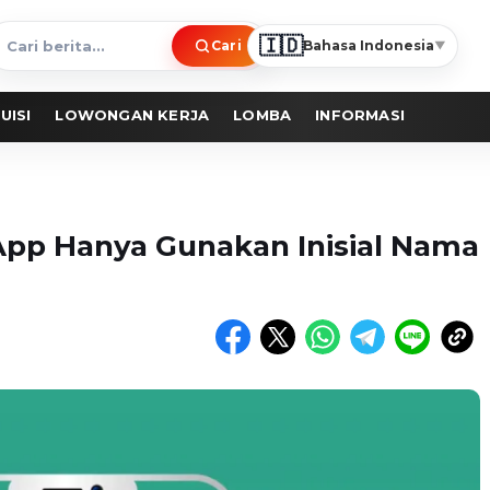
🇮🇩
Cari
Bahasa Indonesia
▼
ari
erita
UISI
LOWONGAN KERJA
LOMBA
INFORMASI
pp Hanya Gunakan Inisial Nama