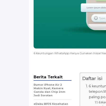
6 Keuntungan WhatsApp Hanya Gunakan Inisial N
Berita Terkait
Daftar isi
Rumor iPhone Air 2
6 keuntu
Makin Kuat, Kamera
telepon.W
Ganda dan Chip 2nm
Jadi Sorotan
paling pop
6 Ke
eDabu BPJS Kesehatan