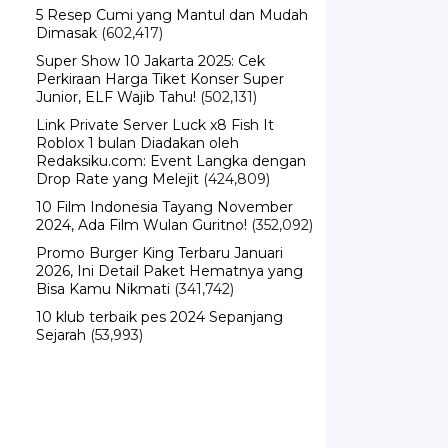
5 Resep Cumi yang Mantul dan Mudah
Dimasak
(602,417)
Super Show 10 Jakarta 2025: Cek
Perkiraan Harga Tiket Konser Super
Junior, ELF Wajib Tahu!
(502,131)
Link Private Server Luck x8 Fish It
Roblox 1 bulan Diadakan oleh
Redaksiku.com: Event Langka dengan
Drop Rate yang Melejit
(424,809)
10 Film Indonesia Tayang November
2024, Ada Film Wulan Guritno!
(352,092)
Promo Burger King Terbaru Januari
2026, Ini Detail Paket Hematnya yang
Bisa Kamu Nikmati
(341,742)
10 klub terbaik pes 2024 Sepanjang
Sejarah
(53,993)