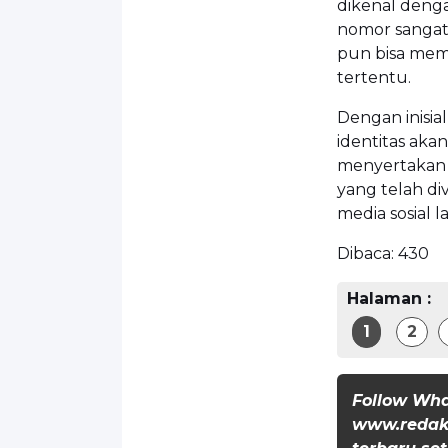
dikenal denga
nomor sangat 
pun bisa mem
tertentu.
Dengan inisia
identitas aka
menyertakan 
yang telah di
media sosial 
Dibaca:
430
Halaman :
1
2
Follow Wh
www.redaks