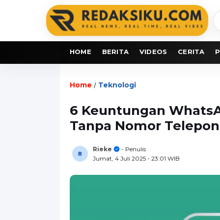
C
b
HOME
BERITA
VIDEOS
CERITA
P
Home
Teknologi
/
6 Keuntungan WhatsA
Tanpa Nomor Telepon
Rieke
- Penulis
Jumat, 4 Juli 2025
- 23:01 WIB