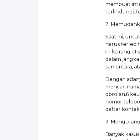
membuat intera
terlindungi, t
2. Memudahka
Saat ini, unt
harus terleb
ini kurang efi
dalam jangka 
sementara, at
Dengan adany
mencari nama
obrolan.6 ke
nomor telep
daftar konta
3. Mengurang
Banyak kasu