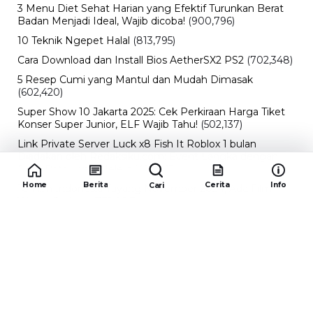
3 Menu Diet Sehat Harian yang Efektif Turunkan Berat
Badan Menjadi Ideal, Wajib dicoba!
(900,796)
10 Teknik Ngepet Halal
(813,795)
Cara Download dan Install Bios AetherSX2 PS2
(702,348)
5 Resep Cumi yang Mantul dan Mudah Dimasak
(602,420)
Super Show 10 Jakarta 2025: Cek Perkiraan Harga Tiket
Konser Super Junior, ELF Wajib Tahu!
(502,137)
Link Private Server Luck x8 Fish It Roblox 1 bulan
Diadakan oleh Redaksiku.com: Event Langka dengan
Drop Rate yang Melejit
(424,813)
Home
Berita
Cerita
Info
Cari
10 Film Indonesia Tayang November 2024, Ada Film
Wulan Guritno!
(352,096)
Promo Burger King Terbaru Januari 2026, Ini Detail
Paket Hematnya yang Bisa Kamu Nikmati
(341,744)
10 klub terbaik pes 2024 Sepanjang Sejarah
(53,999)