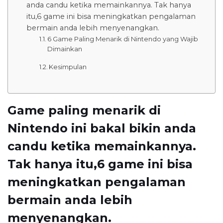
anda candu ketika memainkannya. Tak hanya
itu,6 game ini bisa meningkatkan pengalaman
bermain anda lebih menyenangkan.
6 Game Paling Menarik di Nintendo yang Wajib
Dimainkan
Kesimpulan
Game paling menarik di
Nintendo ini bakal bikin anda
candu ketika memainkannya.
Tak hanya itu,6 game ini bisa
meningkatkan pengalaman
bermain anda lebih
menyenangkan.