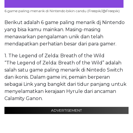
6 game paling menarik di Nintendo bikin candu (Freepik/@Freepik)
Berikut adalah 6 game paling menarik dj Nintendo
yang bisa kamu mainkan. Masing-masing
menawarkan pengalaman unik dan telah
mendapatkan perhatian besar dari para gamer.
1. The Legend of Zelda: Breath of the Wild
“The Legend of Zelda: Breath of the Wild” adalah
salah satu game paling menarik di Nintedo Switch
dan ikonis. Dalam game ini, pemain berperan
sebagai Link yang bangkit dari tidur panjang untuk
menyelamatkan kerajaan Hyrule dari ancaman
Calamity Ganon.
ADVERTISEMENT