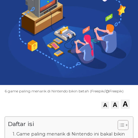
6 game paling menarik di Nintendo bikin betah (Freepik/@Freepik)
A
A
A
Daftar isi
Game paling menarik di Nintendo ini bakal bikin